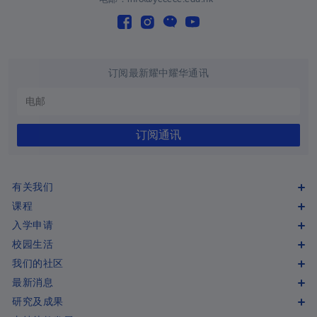
巴西
+55
英属印度洋领地
+246
英属维尔京群岛
+1-284
订阅最新耀中耀华通讯
文莱
+673
保加利亚
+359
订阅通讯
布基纳法索
+226
布隆迪
+257
有关我们
柬埔寨
+855
课程
入学申请
喀麦隆
+237
校园生活
加拿大
+1
我们的社区
佛得角
+238
最新消息
研究及成果
开曼群岛
+1-345