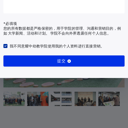
安道尔
+376
安哥拉
+244
*必填项
您的所有数据都是严格保密的，用于学院的管理、沟通和营销目的，例
安圭拉
+1-264
如 大学新闻、活动和计划。 学院不会向外界透露任何个人信息。
南极洲
+672
我不同意耀中幼教学院使用我的个人资料进行直接营销。
安提瓜和巴布达
+1-268
提交
阿根廷
+54
亚美尼亚
+374
阿鲁巴岛
+297
澳大利亚
+61
奥地利
+43
阿塞拜疆
+994
巴哈马
+1-242