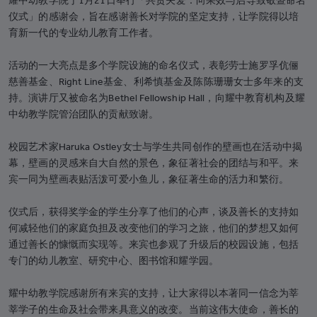
耀中幼教学院于1月21日举行「共贺关爱：向果效与启导致敬暨命名
仪式」的感谢会，旨在感谢善长对学院的坚定支持，让学院得以培
育新一代的专业幼儿教育工作者。
活动的一大亮点是多个学院设施的命名仪式，表彰劳士施罗孚伉俪
慈善基金、Right Line基金、利希慎基金及陈陈珊珊女士多年来的支
持。演讲厅又被命名为Bethel Fellowship Hall，向耀中教育机构及耀
中幼教学院管治团队的贡献致谢。
校园艺术家Haruka Ostley女士与学生共同创作的壁画也在活动中揭
幕，壁画的灵感来自大自然的景色，象征著社会的团结与和平。来
宾一同为壁画表贴活泼可爱小鱼儿，象征著生命的活力和繁衍。
仪式后，获得奖学金的学生分享了他们的心声，谈及善长的支持如
何减轻他们的家庭负担及改变他们的学习之旅，他们的梦想又如何
通过善长的慷慨而实现等。来宾也参观了升级后的校园设施，包括
专门的幼儿教室、研究中心、图书馆和耀学园。
耀中幼教学院感谢所有来宾的支持，让大家得以本著同一信念为莘
莘学子的生命及社会带来具意义的改变。当前这伟大使命，善长的