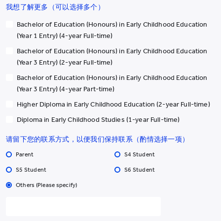
我想了解更多（可以选择多个）
Bachelor of Education (Honours) in Early Childhood Education
(Year 1 Entry) (4-year Full-time)
Bachelor of Education (Honours) in Early Childhood Education
(Year 3 Entry) (2-year Full-time)
Bachelor of Education (Honours) in Early Childhood Education
(Year 3 Entry) (4-year Part-time)
Higher Diploma in Early Childhood Education (2-year Full-time)
Diploma in Early Childhood Studies (1-year Full-time)
请留下您的联系方式，以便我们保持联系（酌情选择一项）
Parent
S4 Student
S5 Student
S6 Student
Others (Please specify)