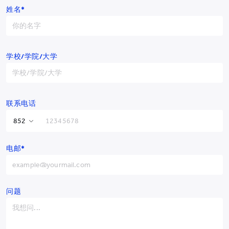
姓名*
学校/学院/大学
联系电话
香港特别行政区
+852
电邮*
中国
+86
阿富汗
+93
阿尔巴尼亚
+355
问题
阿尔及利亚
+213
美属萨摩亚
+1-684