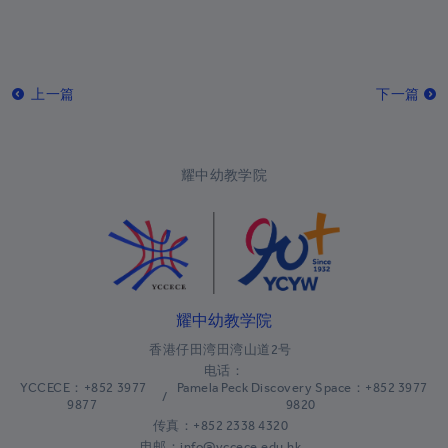
巴林
+973
孟加拉国
+880
上一篇
下一篇
巴巴多斯
+1-246
白俄罗斯
+375
耀中幼教学院
比利时
+32
伯利兹
+501
贝宁
+229
百慕大
+1-441
耀中幼教学院
不丹
+975
香港仔田湾田湾山道2号
玻利维亚
+591
电话：
YCCECE：+852 3977
Pamela Peck Discovery Space：+852 3977
/
波斯尼亚和黑塞哥维那
+387
9877
9820
传真：+852 2338 4320
博茨瓦纳
+267
电邮：info@yccece.edu.hk