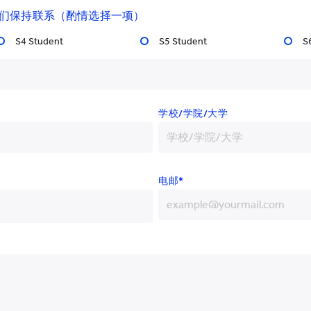
们保持联系（酌情选择一项）
命郑志强教授为副校长（学术），
多个领导职位，包括在香港教育
S4 Student
S5 Student
S
长（学术质素保证及提升）。他
副校长（行政）林文全博士共同
学校/学院/大学
将在制定和执行学院的学术计划
相关短、中、长期的发展策略和
以及确保学院的质量保证政策和
电邮*
+852
加入我们的团队，他是知识管理
+86
，相信他能进一步提高我们的学
。」
+93
+355
博士学位。他曾担任世界课堂研