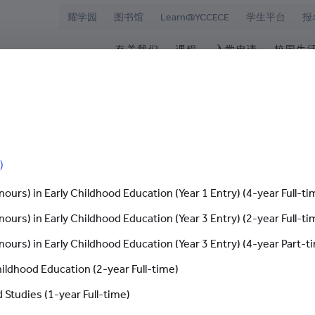
耀学园
图书馆
Learn@YCCECE
学生平台
报
有关我们
课程
入学申请
校园生
院
华学校
欢迎辞
文凭/高级文凭/副学士/学
最新活动
图书
校长室
研究生课程
为何选择耀中幼
耀学
耀中
持续专业进修教育
网上报名
学生
出任耀中幼教学院副校长（学术）
）
愿景和使命
耀中耀华明师计划
内地学生入学
学生
学院管治
奖学金及助学金
国际学生入学
学生
ours) in Early Childhood Education (Year 1 Entry) (4-year Full-ti
ours) in Early Childhood Education (Year 3 Entry) (2-year Full-ti
领导团队
准毕
耀中幼教学院副校长（学术
报名网站
报名
ours) in Early Childhood Education (Year 3 Entry) (4-year Part-t
杰出人士
学生
02
查
hildhood Education (2-year Full-time)
职位空缺
 Studies (1-year Full-time)
联络我们