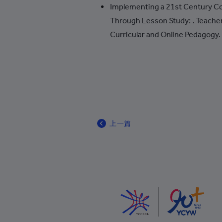
波斯尼亚和黑塞哥维那
Implementing a 21st Century 
Through Lesson Study: . Teache
博茨瓦纳
Curricular and Online Pedagogy.
巴西
英属印度洋领地
英属维尔京群岛
文莱
保加利亚
上一篇
布基纳法索
布隆迪
柬埔寨
喀麦隆
加拿大