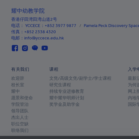
佛得角
耀中幼教学院
开曼群岛
香港仔田湾田湾山道2号
中非共和国
电话：
YCCECE：+852 3977 9877
/
Pamela Peck Discovery Sp
传真：+852 2338 4320
乍得
电邮：info@yccece.edu.hk
智利
哥伦比亚
有关我们
课程
入学
科摩罗
欢迎辞
文凭/高级文凭/副学士/学士课程
最新
库克群岛
校长室
研究生课程
为何
耀中
持续专业进修教育
网上
哥斯达黎加
愿景和使命
耀中耀华明师计划
内地
学院管治
奖学金及助学金
国际
克罗地亚
领导团队
古巴
杰出人士
职位空缺
库拉索
联络我们