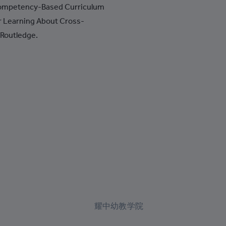
+387
Competency-Based Curriculum
r Learning About Cross-
+267
 Routledge.
+55
+246
+1-284
+673
+359
+226
+257
+855
+237
耀中幼教学院
+1