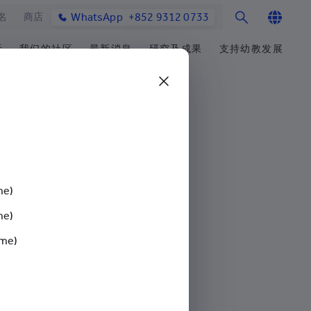
WhatsApp
+852 9312 0733
名
商店
English
活
我们的社区
最新消息
研究及成果
支持幼教发展
繁体中文
士课程
馆与校园设施
合作伙伴
学院消息
研究办事处
筹募重点
简体中文
教学院
园
参与社区发展
媒体报导
研究领域
善长芳名录
发展处
毕业生及校友
学院通讯及刊物
研究发展
立即捐赠
心声及分享
最新活动
楚珩教育研究所
耀中杰出教育家
活动
中华蒙学苑
me)
me)
业生
）
网站
ime)
交流
询