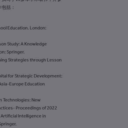
+994
作包括：
+1-242
+973
ol Education. London:
+880
sson Study: A Knowledge
+1-246
n: Springer.
+375
ing Strategies through Lesson
+32
ital for Strategic Development:
+501
Asia-Europe Education
+229
+1-441
ion Technologies: New
ctices- Proceedings of 2022
+975
rtificial Intelligence in
+591
pringer.