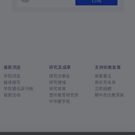
订阅
最新消息
研究及成果
支持幼教发展
学院消息
研究办事处
筹募重点
媒体报导
研究领域
善长芳名录
学院通讯及刊物
研究发展
立即捐赠
最新活动
楚珩教育研究所
耀中杰出教育家
中华蒙学苑