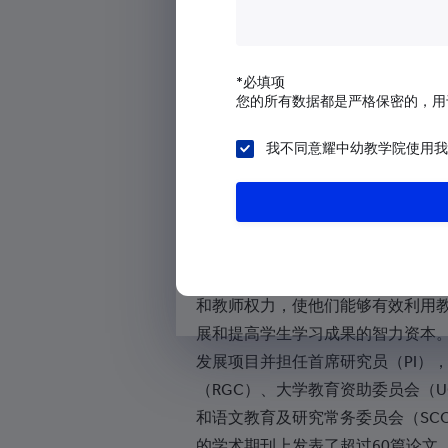
阿尔及利亚
究学会的执行委员会和校委会成员
Learning and Teaching
》和《
Internat
美属萨摩亚
Administration and Policy Studies
》（
*必填项
安道尔
您的所有数据都是严格保密的，用
尼科技大学、约翰内斯堡大学、诺
安哥拉
城市大学的博士论文审查委员等职
我不同意耀中幼教学院使用我
学的课程评审员，而且是香港「最
安圭拉
（MAKE）」评审委员会的成员，
南极洲
校董。
安提瓜和巴布达
郑教授的研究著重通过关注组织因
阿根廷
和教师权力，使他们能够有效利用
亚美尼亚
展和提高学生学习成果的智力资本。
阿鲁巴岛
发展项目并担任首席研究员（PI）
（RGC）、大学教育资助委员会（U
澳大利亚
和语文教育及研究常务委员会（SC
奥地利
的学术期刊上发表了超过60篇论文