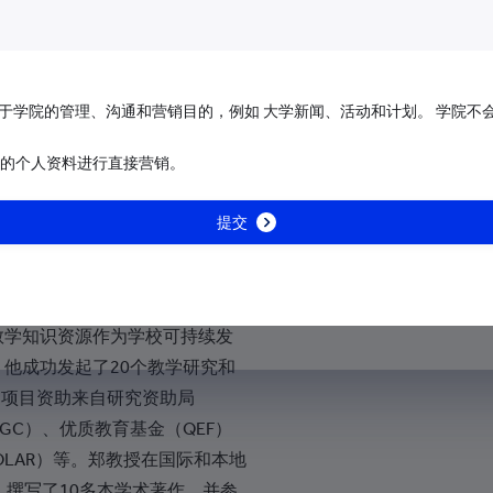
+213
，同时是《
International Journal of
ional Journal of Educational
+1-684
IJEAPS）的编辑，以及担任悉
+376
于学院的管理、沟通和营销目的，例如 大学新闻、活动和计划。 学院不
丁汉大学、香港理工大学和澳门
+244
位。此外，他还担任香港都会大
的个人资料进行直接营销。
受推崇知识型机构大奖
+1-264
同时担任香港两所本地学校的独立
提交
+672
+1-268
素和管理策略，赋予学校领导者
+54
教学知识资源作为学校可持续发
+374
他成功发起了20个教学研究和
+297
，项目资助来自研究资助局
GC）、优质教育基金（QEF）
+61
OLAR）等。郑教授在国际和本地
+43
，撰写了10多本学术著作，并参