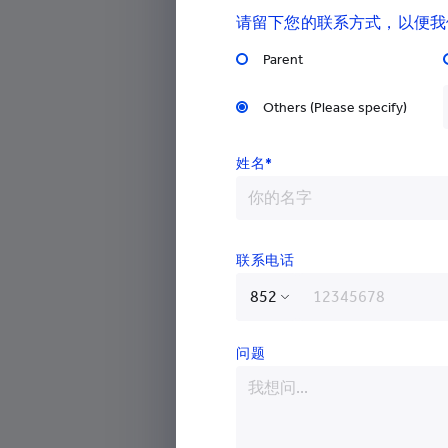
请留下您的联系方式，以便我
耀中幼教学院（YCCECE）宣布任
并于3月4日正式上任。郑教授曾任
Parent
大学教育及人类发展学院担任副院
Others (Please specify)
将在校长袁海球教授的领导下，与
工作。
姓名*
作为新任副校长（学术），郑教授
方面发挥重要作用，包括参与制定
政策，领导教学研究相关的工作，
联系电话
流程得到落实。
香港特别行政区
袁教授表示：「非常高兴郑教授能
问题
中国
和转化的领导者。我对他充满信心
术质量，带领学院取得更大的成就
阿富汗
阿尔巴尼亚
郑教授拥有莱斯特大学的教育管理