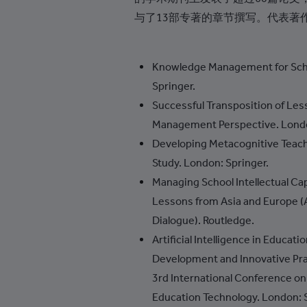
阿塞拜疆
与了13部专著的章节撰写。代表著
巴哈马
巴林
Knowledge Management for Scho
Springer.
孟加拉国
Successful Transposition of Le
巴巴多斯
Management Perspective. Londo
白俄罗斯
Developing Metacognitive Teach
Study. London: Springer.
比利时
Managing School Intellectual Cap
伯利兹
Lessons from Asia and Europe (
贝宁
Dialogue). Routledge.
百慕大
Artificial Intelligence in Educat
Development and Innovative Pra
不丹
3rd International Conference on A
玻利维亚
Education Technology. London: S