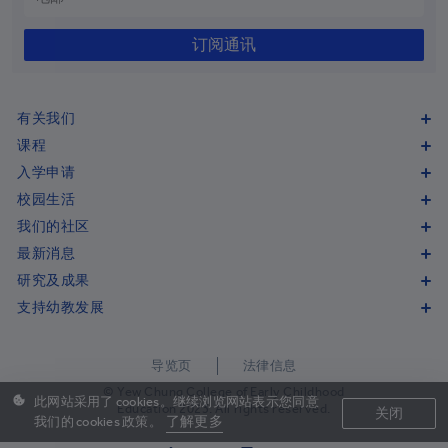
马其顿
+389
订阅通讯
马达加斯加
+261
马拉维
+265
有关我们
马来西亚
+60
课程
入学申请
马尔代夫
+960
校园生活
马里
+223
我们的社区
最新消息
马耳他
+356
研究及成果
马绍尔群岛
+692
支持幼教发展
毛里塔尼亚
+222
导览页
法律信息
毛里求斯
+230
© Yew Chung College of Early Childhood
此网站采用了 cookies。继续浏览网站表示您同意
马约特岛
+262
Education 2023. All rights reserved.
关闭
了解更多
我们的 cookies 政策。
墨西哥
+52