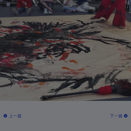
爱尔兰
+353
马恩岛
+44-1624
以色列
+972
意大利
+39
象牙海岸
+225
牙买加
+1-876
日本
+81
球衣
+44-1534
约旦
+962
哈萨克斯坦
+7
肯尼亚
+254
上一篇
下一篇
基里巴斯
+686