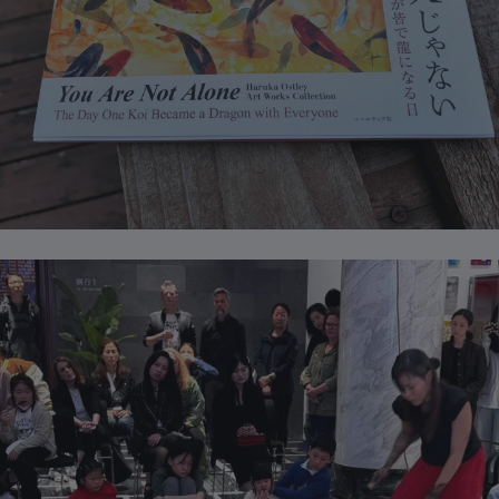
根西岛
+44-1481
几内亚
+224
几内亚比绍
+245
圭亚那
+592
海地
+509
洪都拉斯
+504
匈牙利
+36
冰岛
+354
印度
+91
印度尼西亚
+62
伊朗
+98
伊拉克
+964