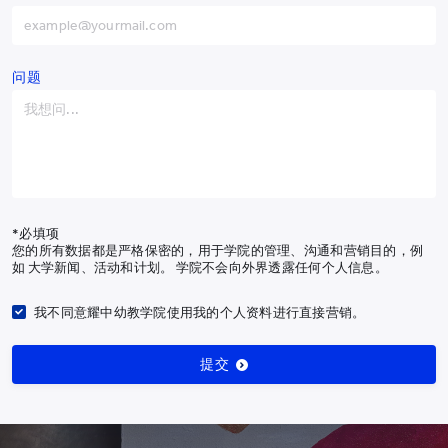
中国
+86
阿富汗
+93
阿尔巴尼亚
+355
问题
阿尔及利亚
+213
美属萨摩亚
+1-684
安道尔
+376
安哥拉
+244
*必填项
您的所有数据都是严格保密的，用于学院的管理、沟通和营销目的，例
安圭拉
+1-264
如 大学新闻、活动和计划。 学院不会向外界透露任何个人信息。
南极洲
+672
我不同意耀中幼教学院使用我的个人资料进行直接营销。
安提瓜和巴布达
+1-268
提交
阿根廷
+54
亚美尼亚
+374
阿鲁巴岛
+297