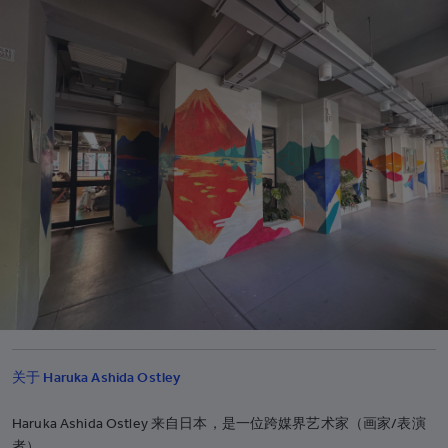
厄瓜多尔
+593
埃及
+20
萨尔瓦多
+503
赤道几内亚
+240
厄立特里亚
+291
爱沙尼亚
+372
埃塞俄比亚
+251
福克兰群岛
+500
法罗群岛
+298
斐济
+679
关于 Haruka Ashida Ostley
芬兰
+358
Haruka Ashida Ostley 来自日本，是一位跨媒界艺术家（画家/表演
法国
+33
者）。