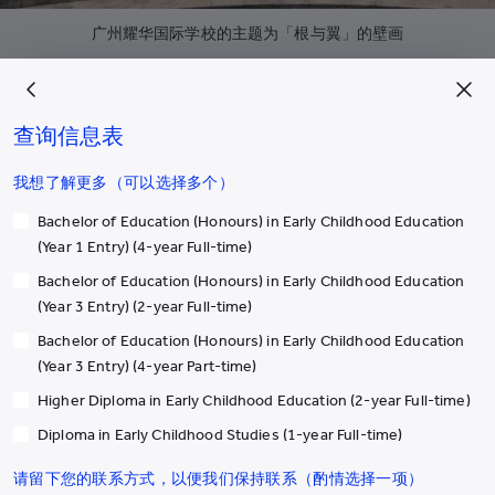
广州耀华国际学校的主题为「根与翼」的壁画
查询信息表
我想了解更多（可以选择多个）
Bachelor of Education (Honours) in Early Childhood Education
(Year 1 Entry) (4-year Full-time)
Bachelor of Education (Honours) in Early Childhood Education
(Year 3 Entry) (2-year Full-time)
Bachelor of Education (Honours) in Early Childhood Education
(Year 3 Entry) (4-year Part-time)
Higher Diploma in Early Childhood Education (2-year Full-time)
Diploma in Early Childhood Studies (1-year Full-time)
请留下您的联系方式，以便我们保持联系（酌情选择一项）