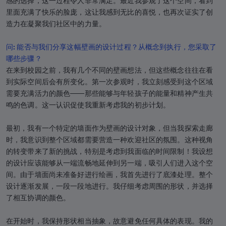
感的选择，这一过程令人非常满足。最近我参观了这个空间，看到
里面充满了快乐的脸庞，这让我感到无比的喜悦，也再次证实了创
造力在凝聚我们社区中的力量。
问: 能否与我们分享这幅壁画的设计过程？从概念到执行，您采取了
哪些步骤？
在来到校园之前，我有几个不同的壁画想法，但这些概念往往在看
到实际空间后会有所变化。第一次参观时，我立刻感受到这个区域
需要充满活力的颜色——那些能够与年轻孩子的能量和精神产生共
鸣的色调。这一认识促使我重新考虑我的初步计划。
最初，我有一个特定的墙面作为壁画的设计对象，但当我探索走廊
时，我意识到整个区域都需要营造一种欢迎社区的氛围。这种视角
的转变带来了新的挑战，特别是考虑到我面临的时间限制！我设想
的设计应该能够从一端流畅地延伸到另一端，吸引人们进入这个空
间。由于墙面尚未准备好进行绘画，我首先进行了底漆处理。整个
设计逐渐发展，一段一段地进行。我仔细考虑周围的形状，并选择
了相互协调的颜色。
在开始时，我保持形状相当抽象，故意避免任何具体的表现。我的