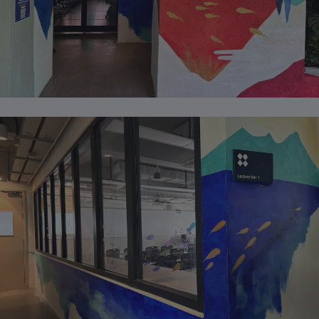
喀麦隆
+237
加拿大
+1
佛得角
+238
开曼群岛
+1-345
中非共和国
+236
乍得
+235
智利
+56
哥伦比亚
+57
科摩罗
+269
库克群岛
+682
哥斯达黎加
+506
克罗地亚
+385