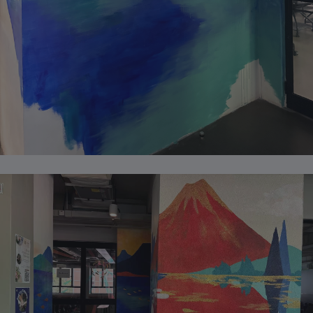
不丹
+975
玻利维亚
+591
波斯尼亚和黑塞哥维那
+387
博茨瓦纳
+267
巴西
+55
英属印度洋领地
+246
英属维尔京群岛
+1-284
文莱
+673
保加利亚
+359
布基纳法索
+226
布隆迪
+257
柬埔寨
+855