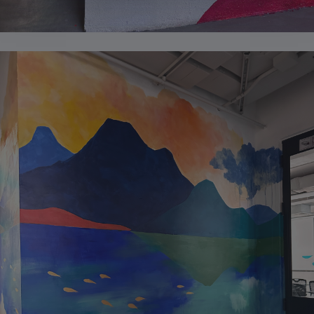
澳大利亚
+61
奥地利
+43
阿塞拜疆
+994
巴哈马
+1-242
巴林
+973
孟加拉国
+880
巴巴多斯
+1-246
白俄罗斯
+375
比利时
+32
伯利兹
+501
贝宁
+229
百慕大
+1-441