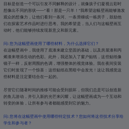
目标是创造一个可以引发不同解释的设计，就像孩子们凝视云彩时
想像出不同的形状——“看！那是一只羊！”我希望这幅壁画能够激发
观众的想像力，让他们看到一条河、一条滑梯或一栋房子，鼓励他
们在探索艺术作品时进行思考。我的希望是，当人们与这幅壁画互
动时，他们能够持续发现新意义和新元素。
问:
您为这幅壁画使用了哪些材料，为什么选择它们？
在这幅壁画中，我使用了底漆来建立坚固的基础，以及房屋漆和丙
烯漆来增添生动的色彩。此外，我还加入了窗户贴纸，这些贴纸像
镜子一样，反射周围的色调，增强整体的视觉体验。我在夜间安装
它们时发现了一个惊喜：这些贴纸在黑暗中会发光！这让我感觉这
些材料是注定要结合在一起的。
尽管它们随著时间的推移可能会受到损坏，但我们总是可以创造新
的鱼儿游动，并引入新的光芒来闪耀，让这幅壁画成为一个互动和
转变的体验，让所有参与者都能感受到它的魅力。
问: 您将在这幅壁画中使用哪些特定技术？您如何将这些技术分享给
学生和参与者？