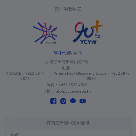
科索沃
+383
耀中幼教学院
科威特
+965
吉尔吉斯斯坦
+996
老挝
+856
拉脱维亚
+371
耀中幼教学院
黎巴嫩
+961
香港仔田湾田湾山道2号
莱索托
+266
电话：
YCCECE：+852 3977
Pamela Peck Discovery Space：+852 3977
/
9877
9820
利比里亚
+231
传真：+852 2338 4320
利比亚
+218
电邮：info@yccece.edu.hk
列支敦士登
+423
立陶宛
+370
订阅最新耀中耀华通讯
卢森堡
+352
澳门
+853