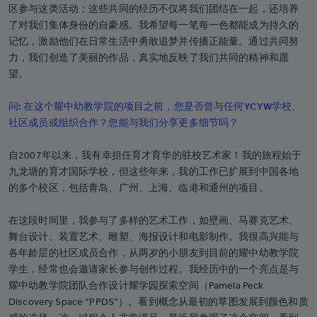
区参与这类活动；这些共同的经历不仅将我们团结在一起，还培养
了对我们集体身份的自豪感。我希望每一笔每一色都能成为持久的
记忆，激励他们在日常生活中勇敢追梦并传播正能量。通过共同努
力，我们创造了美丽的作品，真实地反映了我们共同的精神和愿
望。
问: 在这个耀中幼教学院的项目之前，您是否曾与任何YCYW学校、
社区成员或组织合作？您能与我们分享更多细节吗？
自2007年以来，我有幸担任育才育华的驻校艺术家！我的旅程始于
九龙塘的育才国际学校，但这些年来，我的工作已扩展到中国各地
的多个校区，包括青岛、广州、上海、临港和通州的项目。
在这段时间里，我参与了多样的艺术工作，如壁画、马赛克艺术、
舞台设计、装置艺术、雕塑、海报设计和电影制作。我很高兴能与
各年龄层的社区成员合作，从两岁的小朋友到目前的耀中幼教学院
学生，经常也会邀请家长参与创作过程。我经历中的一个亮点是与
耀中幼教学院团队合作设计耀学园探索空间（Pamela Peck
Discovery Space “PPDS”）。看到概念从最初的草图发展到颜色和质