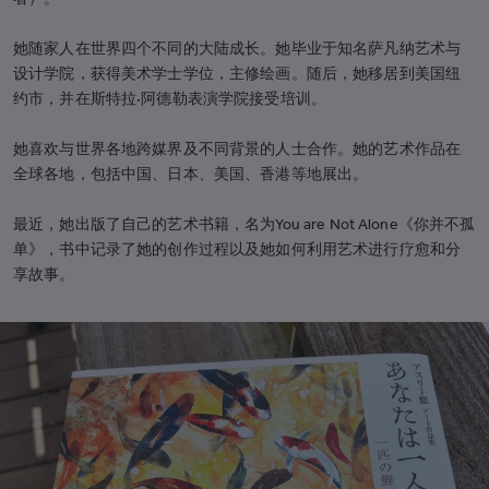
法属波利尼西亚
+689
她随家人在世界四个不同的大陆成长。她毕业于知名萨凡纳艺术与
加蓬
+241
设计学院，获得美术学士学位，主修绘画。随后，她移居到美国纽
冈比亚
+220
约市，并在斯特拉·阿德勒表演学院接受培训。
乔治亚州
+995
她喜欢与世界各地跨媒界及不同背景的人士合作。她的艺术作品在
全球各地，包括中国、日本、美国、香港等地展出。
德国
+49
加纳
+233
最近，她出版了自己的艺术书籍，名为You are Not Alone《你并不孤
单》，书中记录了她的创作过程以及她如何利用艺术进行疗愈和分
直布罗陀
+350
享故事。
希腊
+30
格陵兰
+299
格林纳达
+1-473
关岛
+1-671
危地马拉
+502