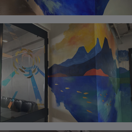
古巴
+53
库拉索
+599
塞浦路斯
+357
捷克共和国
+420
刚果民主共和国
+243
丹麦
+45
吉布提
+253
多米尼克
+1-767
多明尼加共和国
+1-809
多明尼加共和国
+1-829
多明尼加共和国
+1-849
东帝汶
+670