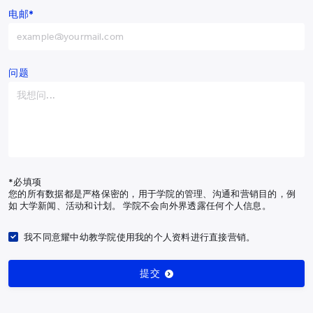
订阅最新耀中耀华通讯
电邮*
中国
+86
阿富汗
+93
订阅通讯
阿尔巴尼亚
+355
问题
阿尔及利亚
+213
有关我们
美属萨摩亚
+1-684
课程
安道尔
+376
入学申请
安哥拉
+244
校园生活
*必填项
您的所有数据都是严格保密的，用于学院的管理、沟通和营销目的，例
我们的社区
安圭拉
+1-264
如 大学新闻、活动和计划。 学院不会向外界透露任何个人信息。
最新消息
南极洲
+672
研究及成果
我不同意耀中幼教学院使用我的个人资料进行直接营销。
安提瓜和巴布达
+1-268
支持幼教发展
提交
阿根廷
+54
导览页
法律信息
亚美尼亚
+374
© Yew Chung College of Early Childhood