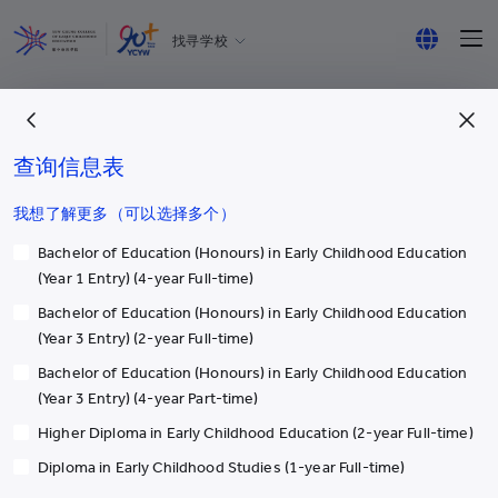
找寻学校
耀中幼教学院
English
所有耀中耀华学校
繁体中文
查询信息表
简体中文
我想了解更多（可以选择多个）
更多
Bachelor of Education (Honours) in Early Childhood Education
(Year 1 Entry) (4-year Full-time)
国际学生入学
Bachelor of Education (Honours) in Early Childhood Education
校长室
(Year 3 Entry) (2-year Full-time)
奖学金及助学金
Bachelor of Education (Honours) in Early Childhood Education
(Year 3 Entry) (4-year Part-time)
领导团队
Higher Diploma in Early Childhood Education (2-year Full-time)
中华蒙学苑
Diploma in Early Childhood Studies (1-year Full-time)
媒体报导