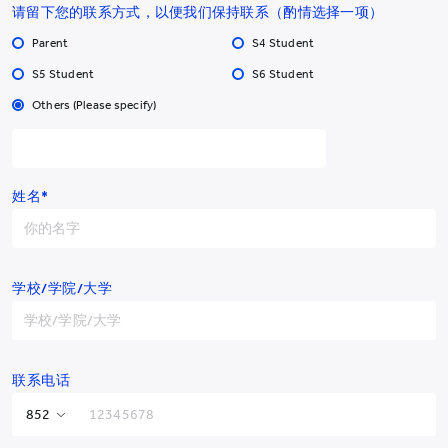
请留下您的联系方式，以便我们保持联系（酌情选择一项）
Parent
S4 Student
S5 Student
S6 Student
耀中幼教学院
Others (Please specify)
姓名*
耀中幼教学院
香港仔田湾田湾山道2号
电话：
学校/学院/大学
YCCECE：+852 3977
Pamela Peck Discovery Space：+852 3977
/
9877
9820
传真：+852 2338 4320
电邮：info@yccece.edu.hk
联系电话
香港特别行政区
+852