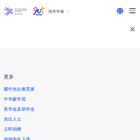
找寻学校
耀中幼教学院
English
所有耀中耀华学校
繁体中文
简体中文
更多
耀中杰出教育家
中华蒙学苑
奖学金及助学金
杰出人士
立即捐赠
内地学生入学