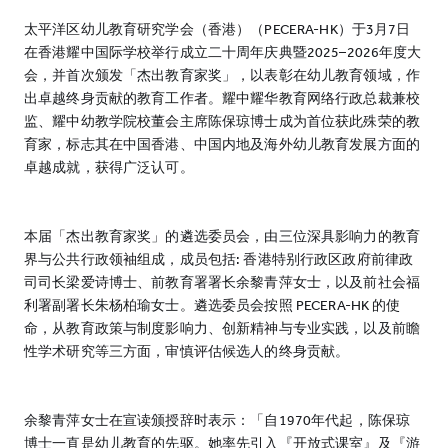
太平洋区幼儿教育研究学会（香港）（PECERA-HK）于3月7日
在香港耀中国际学校举行成立二十周年庆典暨2025–2026年度大
会，并首次颁发「杰出教育家奖」，以表彰在幼儿教育领域，作
出卓越终身贡献的教育工作者。耀中耀华教育网络行政总裁兼校
监、耀中幼教学院校董会主席陈保琼博士成为首位获此殊荣的教
育家，标志其在中国香港、中国内地及海外幼儿教育发展方面的
卓越成就，获得广泛认可。
本届「杰出教育家奖」的遴选委员会，由三位深具影响力的教育
界与公共行政领袖组成，成员包括: 香港特别行政区政府前律政
司司长梁爱诗博士、前教育署署长余黎青萍女士，以及前社会福
利署副署长朱杨柏瑜女士。遴选委员会按照 PECERA-HK 的使
命，从教育政策与制度影响力、创新精神与专业实践，以及前瞻
性学术研究等三方面，审慎评估候选人的终身贡献。
余黎青萍女士在宣读颁授辞时表示：「自1970年代起，陈保琼
博士一直是幼儿教育的先驱。她率先引入『开放式课室』及『游