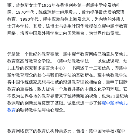
驱，曾楚珩女士于1932年在香港创办第一所耀中学校及幼稚
园。1970年代，陈保琼博士继承母志，致力提供最优质的双语
教育。1990年代，耀中应邀前往上海及北京，为内地的外籍人
士开办学校。其后，陈博士与先生叶国华教授创立耀中耀华教育
网络，培养中国及外籍学生走向国际舞台，为世界作出贡献。
凭借近一个世纪的教育奉献，耀中耀华教育网络已涵盖从婴幼儿
教育至高等教育全学段。《耀中幼教教学法——以生成课程、幼
儿主导的探究和多语言为中心》一书阐述了十二项信条，即耀中
耀华教育理念的核心与我们教学法的基础所在。耀中幼教教学法
将中国传统儒家思想与杜威的渐进教育理论相结合，重申了国际
教育的重要性，致力提供一个兼容并蓄的中西文化学习环境。它
不仅为世界各地的教育界带来了独特新颖的视角，也为21世纪幼
教课程的创新发展奠定了基础。诚邀您进一步了解
耀中耀华幼儿
教育
的独特教学法与核心理念。
教育网络旗下的教育机构种类多元，包括：耀中国际学校/耀中