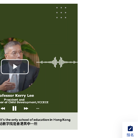
Play
Video
报名