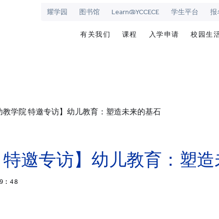
耀学园
图书馆
Learn@YCCECE
学生平台
报
有关我们
课程
入学申请
校园生
院
华学校
欢迎辞
文凭/高级文凭/副学士/学
最新活动
图书
校长室
研究生课程
为何选择耀中幼
耀学
耀中
持续专业进修教育
网上报名
学生
幼教学院 特邀专访】幼儿教育：塑造未来的基石
愿景和使命
耀中耀华明师计划
内地学生入学
学生
学院管治
奖学金及助学金
国际学生入学
学生
领导团队
准毕
 特邀专访】幼儿教育：塑造
报名网站
报名
杰出人士
学生
9 : 48
查
职位空缺
联络我们