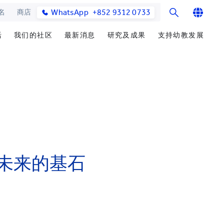
WhatsApp
+852 9312 0733
名
商店
English
活
我们的社区
最新消息
研究及成果
支持幼教发展
繁体中文
士课程
馆与校园设施
合作伙伴
学院消息
研究办事处
筹募重点
简体中文
教学院
园
参与社区发展
媒体报导
研究领域
善长芳名录
发展处
毕业生及校友
学院通讯及刊物
研究发展
立即捐赠
心声及分享
最新活动
楚珩教育研究所
耀中杰出教育家
活动
中华蒙学苑
业生
未来的基石
网站
交流
询