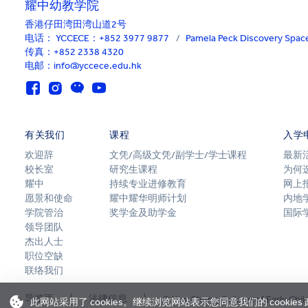
耀中幼教学院
香港仔田湾田湾山道2号
电话：
YCCECE：+852 3977 9877
/
Pamela Peck Discovery Sp
传真：+852 2338 4320
电邮：info@yccece.edu.hk
有关我们
课程
入学
欢迎辞
文凭/高级文凭/副学士/学士课程
最新
校长室
研究生课程
为何
耀中
持续专业进修教育
网上
愿景和使命
耀中耀华明师计划
内地
学院管治
奖学金及助学金
国际
领导团队
杰出人士
职位空缺
联络我们
导览页
法律信息
© Yew Chung College of Early Chil
此网站采用了 cookies。继续浏览网站表示您同意我们的 cookies