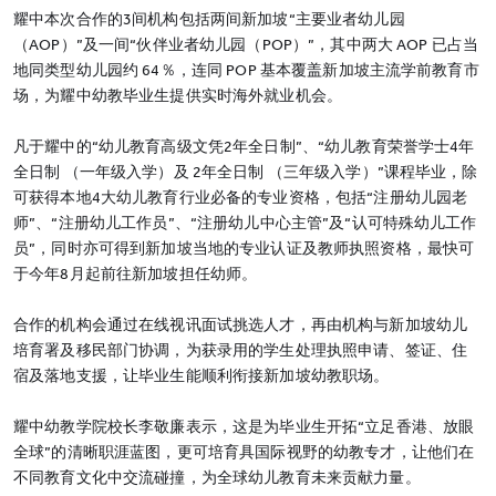
耀中本次合作的3间机构包括两间新加坡“主要业者幼儿园
（AOP）”及一间“伙伴业者幼儿园（POP）”，其中两大 AOP 已占当
地同类型幼儿园约 64％，连同 POP 基本覆盖新加坡主流学前教育市
场，为耀中幼教毕业生提供实时海外就业机会。
凡于耀中的“幼儿教育高级文凭2年全日制”、“幼儿教育荣誉学士4年
全日制 （一年级入学）及 2年全日制 （三年级入学）”课程毕业，除
可获得本地4大幼儿教育行业必备的专业资格，包括“注册幼儿园老
师”、“注册幼儿工作员”、“注册幼儿中心主管”及“认可特殊幼儿工作
员”，同时亦可得到新加坡当地的专业认证及教师执照资格，最快可
于今年8月起前往新加坡担任幼师。
合作的机构会通过在线视讯面试挑选人才，再由机构与新加坡幼儿
培育署及移民部门协调，为获录用的学生处理执照申请、签证、住
宿及落地支援，让毕业生能顺利衔接新加坡幼教职场。
耀中幼教学院校长李敬廉表示，这是为毕业生开拓“立足香港、放眼
全球”的清晰职涯蓝图，更可培育具国际视野的幼教专才，让他们在
不同教育文化中交流碰撞，为全球幼儿教育未来贡献力量。