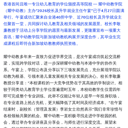
香港首间且唯一专注幼儿教育的学位颁授高等院校 — 耀中幼教学院
（耀中幼教）主办
“
2026校长及升学就业主任午宴
”
已于4月27日圆满
举行。午宴成功汇聚来自全港40所中学、近70位校长及升学就业主
任聚首一堂，共同探讨幼儿教育及相关领域的发展愿景。校长李敬
廉教授于活动上分享学院的愿景与最新发展，更隆重宣布一项重大
喜讯：耀中幼教学院与新加坡幼教机构展开深度合作，其毕业生完
成课程后即符合新加坡幼教教师执照资格。
耀中幼教多年来一直致力促进学界交流，是次午宴成功筑起交流桥
梁，实现跨学段对话，进一步深耕耀中幼教与本港中学的协作关
系。午宴上，学院公布及分享以下三项发展亮点，充分展现学院以
幼教为根基、引领本港儿童发展相关专业发展的决心。校长李敬廉
教授分享道：“本校课程的一大竞争优势在于其高效的学制设计。相
较于同类幼儿教育学士学位普遍需时五年，本校幼教学生仅需四年
即可完成整个专业训练。此举不仅能让年轻人提早一年投身职场，
在专业道路上抢占先机，更大幅降低了其时间及经济成本。”在午宴
结束时，副校长（管理及发展）李岩女士欣然表示“我们非常珍惜与
各校领袖共聚的机会。耀中幼教一直积极寻找走进中学校园的机
会，透过举办专业讲座及分享会，与师生进行深度交流。展望未