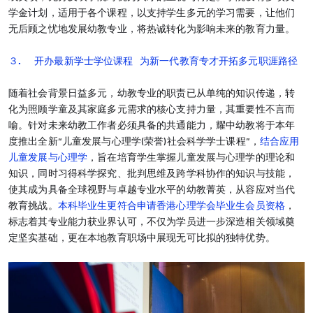
学金计划，适用于各个课程，以支持学生多元的学习需要，让他们
无后顾之忧地发展幼教专业，将热诚转化为影响未来的教育力量。
３. 开办最新学士学位课程 为新一代教育专才开拓多元职涯路径
随着社会背景日益多元，幼教专业的职责已从单纯的知识传递，转
化为照顾学童及其家庭多元需求的核心支持力量，其重要性不言而
喻。针对未来幼教工作者必须具备的共通能力，耀中幼教将于本年
度推出全新“儿童发展与心理学(荣誉)社会科学学士课程”，
结合应用
儿童发展与心理学
，旨在培育学生掌握儿童发展与心理学的理论和
知识，同时习得科学探究、批判思维及跨学科协作的知识与技能，
使其成为具备全球视野与卓越专业水平的幼教菁英，从容应对当代
教育挑战。
本科毕业生更符合申请香港心理学会毕业生会员资格
，
标志着其专业能力获业界认可，不仅为学员进一步深造相关领域奠
定坚实基础，更在本地教育职场中展现无可比拟的独特优势。