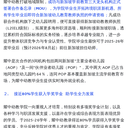
耀中幼教打破地域限制，
成功与新加坡学前教育三大龙头机构正式
签署合作备忘录（MOU），为学院毕业生开拓跨境职涯新机遇。所
有学生毕业后即符合新加坡幼儿教育教师执照的申请资格；
凡成功
获合作机构旗下之幼儿园聘用，便可直接获得新加坡幼教教师执照
（L2(EL)级别），拓展更多海外职涯选项，顺利衔接新加坡职场，透
过累积符合国际标准的实务经验，逐步培养卓越专业能力，进一步
提升整体职涯竞争力与专业认受性。学院毕业生最快可于2025-26年
度毕业后（预计2026年8月起）前往新加坡担任幼师
。
耀中是次合作的3间机构包括两间新加坡“主要业者幼儿园
（AOP）”及一间“伙伴业者幼儿园（POP）”，其中两大 AOP 已占当
地同类型幼儿园约 64％，连同 POP 基本覆盖新加坡主流学前教育市
场，为耀中幼教毕业生提供实时海外就业机会。
２. 接近80%学生获入学奖学金 助学生全力发展
耀中幼教学院一向重视人才培育，特别设有多项奖学金计划，以及
各种学习与职涯发展支援，以嘉许在学业或综合表现方面表现优异
的学员。于2025-26学年，耀中幼教录得近80%学员获得入学奖学金
或奖项，充分反映学院对优秀人才的重视与肯定。学院设有多项奖