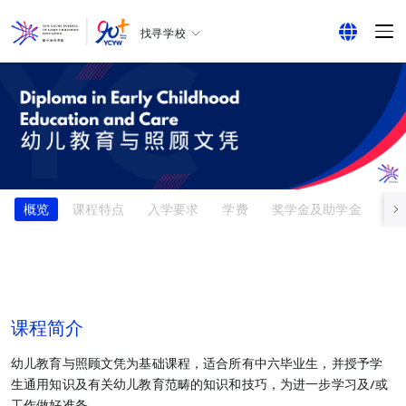
找寻学校
耀中幼教学院
English
所有耀中耀华学校
繁体中文
简体中文
概览
课程特点
入学要求
学费
奖学金及助学金
升
课程简介
幼儿教育与照顾文凭为基础课程，适合所有中六毕业生，并授予学
生通用知识及有关幼儿教育范畴的知识和技巧，为进一步学习及/或
工作做好准备。