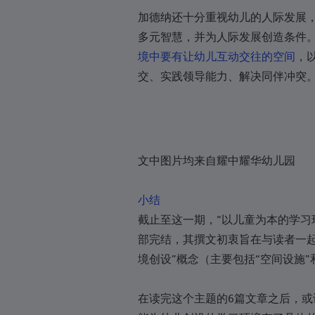
塞浦路斯
加德纳还十分重视幼儿的人际发展
捷克共和国
多元智慧，并为人际发展创造条件。
刚果民主共和国
境中要有让幼儿互动交往的空间
，
交、实践领导能力、解决同伴冲突。(
丹麦
吉布提
多米尼克
多明尼加共和国
文中图片均来自耀中耀华幼儿园
多明尼加共和国
小结
多明尼加共和国
截止至这一期，“以儿童为本的学习
东帝汶
部完结，其撰文初衷旨在与读者一起
境创设”概念（主要包括“空间设施”
厄瓜多尔
埃及
在读完这个主题的6篇文章之后，
萨尔瓦多