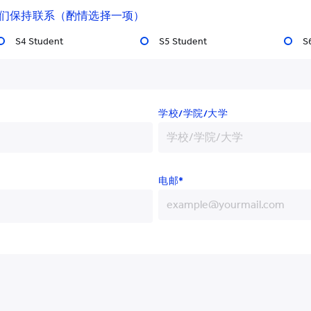
们保持联系（酌情选择一项）
量评估指南》启示列
S4 Student
S5 Student
S
关创设幼儿学习环境的考察要
章中策划了一个“
以儿童为本的
学校/学院/大学
绍近现代多位理论家们（包括皮亚
杜威、加德纳）有关“
幼儿学习
电邮*
估指南》中有关“环境”的宣导和
霍华德·加德纳 (1943－
成自己对“幼儿学习环境”的倾
+852
幼儿学习环境」实践来追溯和加
+86
+93
+355