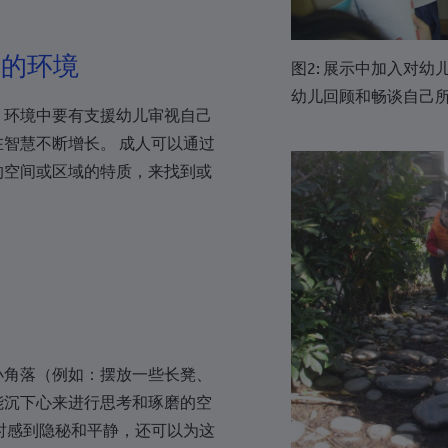
+387
+267
考的环境
图2: 展示中加入对
+55
幼儿回顾和畅谈自己
，环境中要有支援幼儿审视自己
+246
智慧不断增长。 成人可以通过
+1-284
的空间或区域的特质，来找到或
+673
+359
+226
+257
落
+855
小角落（例如：摆放一些长凳、
+237
能沉下心来进行思考和琢磨的空
+1
时感到隐秘和平静，还可以为这