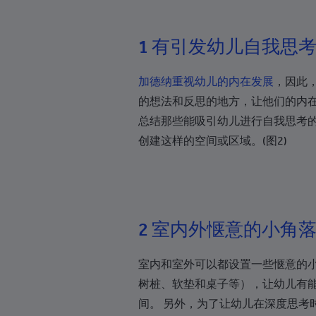
波斯尼亚和黑塞哥维那
博茨瓦纳
1 有引发幼儿自我思
巴西
加德纳重视幼儿的内在发展
，因此
英属印度洋领地
的想法和反思的地方，让他们的内在
英属维尔京群岛
总结那些能吸引幼儿进行自我思考
文莱
创建这样的空间或区域。(图2)
保加利亚
布基纳法索
布隆迪
2 室内外惬意的小角
柬埔寨
室内和室外可以都设置一些惬意的
喀麦隆
树桩、软垫和桌子等），让幼儿有
加拿大
间。 另外，为了让幼儿在深度思考