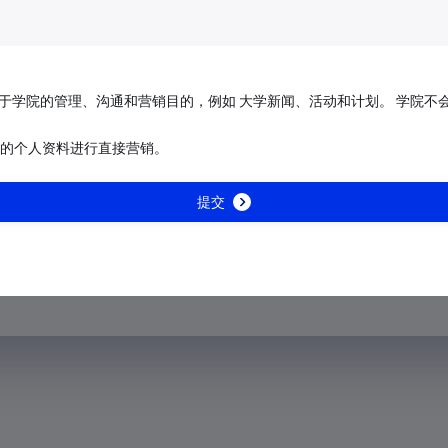
+213
+1-684
+376
于学院的管理、沟通和营销目的，例如 大学新闻、活动和计划。 学院不
则下
+244
的个人资料进行直接营销。
设
+1-264
提交
+672
主角理论家是该环境系列的最后
+1-268
+54
+374
+297
+61
+43