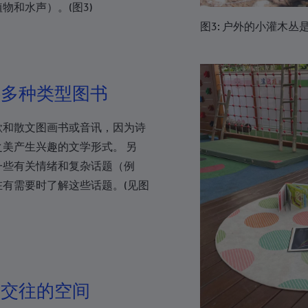
+238
物和水声）。(图3)
图3: 户外的小灌木
+1-345
+236
+235
供多种类型图书
+56
歌和散文图画书或音讯，因为诗
+57
美产生兴趣的文学形式。 另
+269
一些有关情绪和复杂话题（例
+682
有需要时了解这些话题。(见图
+506
+385
+53
+599
动交往的空间