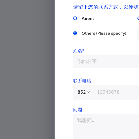
请留下您的联系方式，以便我
《幼儿园保育教育质
Parent
之十
Others (Please specify)
为了回应《评估指南》中提出的有
点，我们在《评估指南》启示系列文
姓名*
学习环境创设
”主题。
旨在通过6个小主题来为读者们介
杰、埃里克森、维果斯基、马斯洛、
联系电话
环境
”的观点，从而更好地理解《评
启示，并结合自己认可的理论观点形
香港特别行政区
向。 同时，也可以从自身经历的「
问题
中国
深对相应理论观点的理解和运用。
阿富汗
阿尔巴尼亚