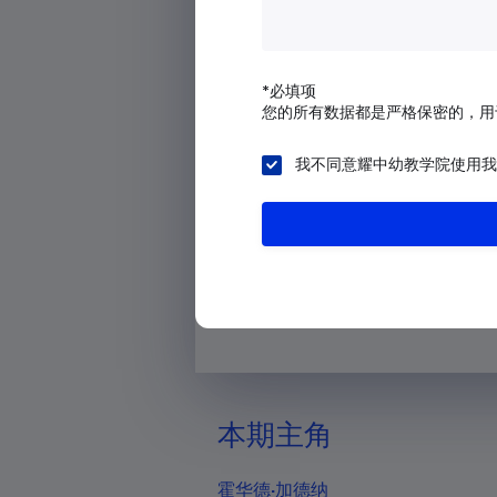
阿尔及利亚
我们的思考
美属萨摩亚
*必填项
安道尔
您的所有数据都是严格保密的，用
在《评估指南》
“
坚持儿童为本
”
原
安哥拉
我不同意耀中幼教学院使用我
我们如何来进行幼儿学习环境的创
安圭拉
南极洲
继上一期介绍了杜威之后，本期的
安提瓜和巴布达
一位：
霍华德
·
加德纳
阿根廷
亚美尼亚
阿鲁巴岛
本期主角
澳大利亚
奥地利
霍华德
·
加德纳