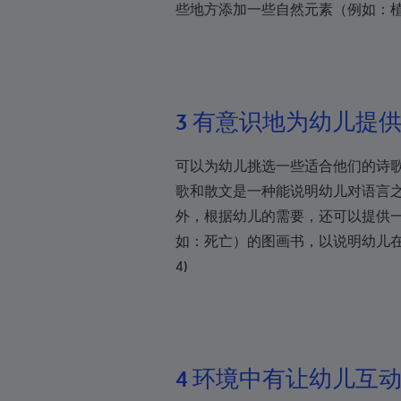
佛得角
些地方添加一些自然元素（例如：植
开曼群岛
中非共和国
乍得
3 有意识地为幼儿提
智利
可以为幼儿挑选一些适合他们的诗
哥伦比亚
歌和散文是一种能说明幼儿对语言之
科摩罗
外，根据幼儿的需要，还可以提供
库克群岛
如：死亡）的图画书，以说明幼儿在
4)
哥斯达黎加
克罗地亚
古巴
库拉索
4 环境中有让幼儿互