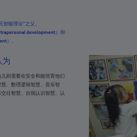
+994
+1-242
元智能理论
”
之父。
+973
ntrapersonal development
）和
+880
ent
）。
+1-246
认为
+375
+32
幼儿则需要在安全和能培育他们
+501
智慧、数理逻辑智慧、音乐智
际交往智慧、自我认识智慧、认
+229
+1-441
+975
+591