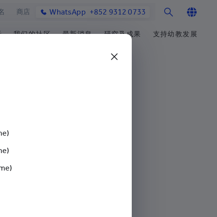
WhatsApp
+852 9312 0733
名
商店
English
活
我们的社区
最新消息
研究及成果
支持幼教发展
繁体中文
士课程
馆与校园设施
合作伙伴
研究办事处
学院消息
筹募重点
简体中文
教学院
园
参与社区发展
研究领域
媒体报导
善长芳名录
发展处
毕业生及校友
研究发展
学院通讯及刊物
立即捐赠
心声及分享
楚珩教育研究所
最新活动
耀中杰出教育家
活动
中华蒙学苑
me)
me)
业生
网站
ime)
交流
询