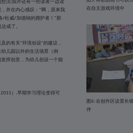
想法;或许还有一些读者一边读
在自主游戏环境中
，并在内心感叹：“啊，原来我
+240
洛/杜威/加德纳的拥护者！”那
+291
就达成了。
+372
及的有关“环境创设”的建议，
+251
在幼儿园以外的生活场景（例
+500
们发挥创意，为幼儿创设一个能
+298
+679
+358
y， L. （2015）.早期学习理论变得可
+33
图6: 在创作区设置
伴
+689
+241
+220