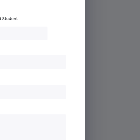
6 Student
 )