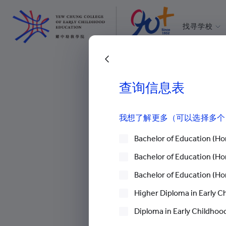
找寻学校
耀中幼教学
所有耀中耀
返回上一頁
查询信息表
媒体报导
>
启示系列文章
>
以
我想了解更多（可以选择多个
Bachelor of Education (Hon
Bachelor of Education (Hon
以“儿童为本”的
Bachelor of Education (Hon
启示系列文章
2023 年 10 月 17 日
Higher Diploma in Early C
Diploma in Early Childhood