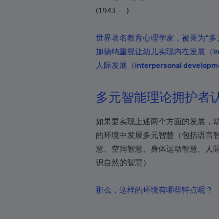
阿塞拜疆
(1943－ )
巴哈马
世界著名教育心理学家，被誉为
“
多
巴林
加德纳重视让幼儿实现内在发展（
i
孟加拉国
人际发展（
interpersonal developm
巴巴多斯
多元智能理论拥护者
白俄罗斯
比利时
如果要实现上述两个方面的发展，
伯利兹
的环境中发展多元智慧（包括语言
慧、空间智慧、身体运动智慧、人
贝宁
识自然的智慧）
百慕大
不丹
那么，这样的环境有哪些特点呢？
玻利维亚