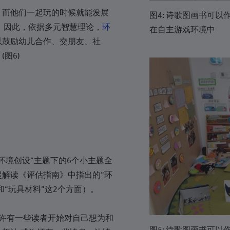
+357
，而他们一起玩的时候就能发展
图4: 诗歌图画书可
+420
 因此，依据多元智慧理论，
环
在自主游戏环境中
+243
以鼓励幼儿合作、交朋友、社
图6)
+45
+253
+1-767
+1-809
+1-829
+1-849
环境创设”主题下的6个小主题全
+670
解读《评估指南》中指出的“环
和“玩具材料”这2个方面）。
+593
+20
或许有一些读者开始对自己想为和
图5: 诗歌图画书可
+503