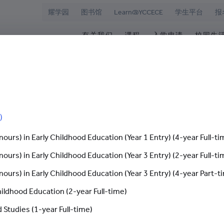
耀学园
图书馆
Learn@YCCECE
学生平台
报
有关我们
课程
入学申请
校园生
院
华学校
欢迎辞
文凭/高级文凭/副学士/学
最新活动
图书
校长室
研究生课程
为何选择耀中幼
耀学
耀中
持续专业进修教育
网上报名
学生
“儿童为本”的学习环境创设(六)
）
愿景和使命
耀中耀华明师计划
内地学生入学
学生
学院管治
奖学金及助学金
国际学生入学
学生
ours) in Early Childhood Education (Year 1 Entry) (4-year Full-ti
ours) in Early Childhood Education (Year 3 Entry) (2-year Full-ti
领导团队
准毕
学习环境创设(六)
报名网站
报名
ours) in Early Childhood Education (Year 3 Entry) (4-year Part-t
杰出人士
学生
15 : 48
查
hildhood Education (2-year Full-time)
职位空缺
 Studies (1-year Full-time)
联络我们