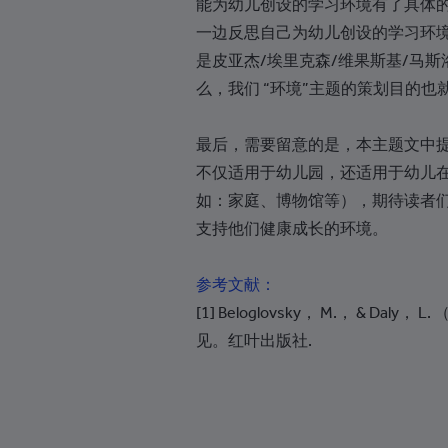
能为幼儿创设的学习环境有了具体的
一边反思自己为幼儿创设的学习环境
赤道几内亚
是皮亚杰/埃里克森/维果斯基/马斯
厄立特里亚
么，我们 “环境”主题的策划目的也
爱沙尼亚
最后，需要留意的是，本主题文中提
埃塞俄比亚
不仅适用于幼儿园，还适用于幼儿
福克兰群岛
如：家庭、博物馆等），期待读者
法罗群岛
支持他们健康成长的环境。
斐济
参考文献：
芬兰
[1] Beloglovsky， M.， & Dal
法国
见。红叶出版社.
法属波利尼西亚
加蓬
冈比亚