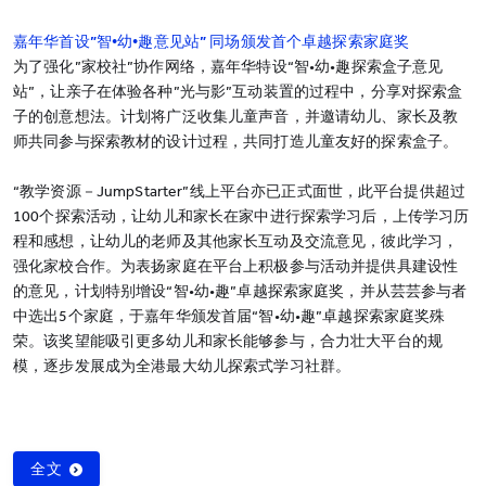
嘉年华首设”智•幼•趣意见站” 同场颁发首个卓越探索家庭奖
为了强化”家校社”协作网络，嘉年华特设“智•幼•趣探索盒子意见
站”，让亲子在体验各种”光与影”互动装置的过程中，分享对探索盒
子的创意想法。计划将广泛收集儿童声音，并邀请幼儿、家长及教
师共同参与探索教材的设计过程，共同打造儿童友好的探索盒子。
“教学资源－JumpStarter”线上平台亦已正式面世，此平台提供超过
100个探索活动，让幼儿和家长在家中进行探索学习后，上传学习历
程和感想，让幼儿的老师及其他家长互动及交流意见，彼此学习，
强化家校合作。为表扬家庭在平台上积极参与活动并提供具建设性
的意见，计划特别增设“智•幼•趣”卓越探索家庭奖，并从芸芸参与者
中选出5个家庭，于嘉年华颁发首届“智•幼•趣”卓越探索家庭奖殊
荣。该奖望能吸引更多幼儿和家长能够参与，合力壮大平台的规
模，逐步发展成为全港最大幼儿探索式学习社群。
全文