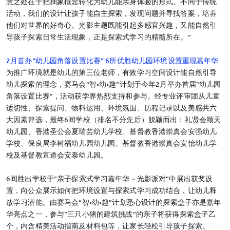
意之处在于把抽象概念转化为幼儿能亲身体验的形式。不同于传统
活动，我们的设计让孩子能自主探索，发现问题并寻找答案，培养
他们对世界的好奇心。光影主题既能引起多感官兴趣，又能自然引
导孩子探索日常生活现象，正是探索式学习的精髓所在。”
2
月首办”
幼儿园角落设置比赛” 6
所优胜幼儿园环境设置重现嘉年华
为推广环境就是幼儿的第三位老师，有效学习空间设计能自然引导
幼儿探索的理念，赛马会“智•幼•趣”计划于今年2月举办首届”幼儿园
角落设置比赛”，活动获学界热烈支持和参与。经专业评审团从儿童
适切性、探索提问、物料运用、环境氛围、历程记录以及美感共六
大因素评选，最终6间学校（排名不分先后）脱颖而出：礼贤会顺天
幼儿园、香港圣公会夏瑞芸幼儿学校、基督教香港崇真会安强幼儿
学校、保良局李树福幼儿园幼儿园、基督教香港崇真会安怡幼儿学
校及基督教宣道会安泰幼儿园。
6间胜出学校于”亲子探索式学习嘉年华－光影派对”中展出获奖设
置，向公众展示如何把环境设置与探索式学习成功结合，让幼儿释
放学习潜能。由赛马会“智•幼•趣”计划悉心设计的探索盒子亦是嘉年
华亮点之一，参与”三只小猪的建筑挑战”的亲子将获得探索盒子乙
个，内含精美活动指南及材料包等，让家长轻松引导孩子探索。