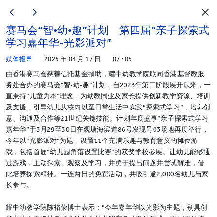
赛马会“智•幼•趣”计划 第四届“亲子探索式
学习嘉年华-光影派对”
媒体报导
2025 年 04 月 17 日
07 : 05
由香港赛马会慈善信托基金捐助，耀中幼教学院联同香港基督教服
务处合办的赛马会“智•幼•趣”计划，自2023年第二阶段展开以来，一
直秉持”儿童为本”理念，为幼教同业及家长提供创新教学资源、培训
及支援，引导幼儿从校内以至日常生活中实践”探索式学习”，培养创
意、沟通及合作等21世纪关键技能。计划年度盛事”亲子探索式学习
嘉年华”于3月29至30日在观塘海滨道86号发现号03场地再度举行，
今年以”光影派对”为题，设置11个充满乐趣与教育意义的摊位游
戏，包括首届”幼儿园角落设置比赛”的获奖学校参展。让幼儿能够通
过游戏，主动探索、观察及学习，并勇于提出问题并尝试解难，借
此培养探索精神。一连两日的免费活动，共吸引逾2,000名幼儿与家
长参与。
耀中幼教学院陈裕荣博士表示：”今年嘉年华以光影为主题，别具创