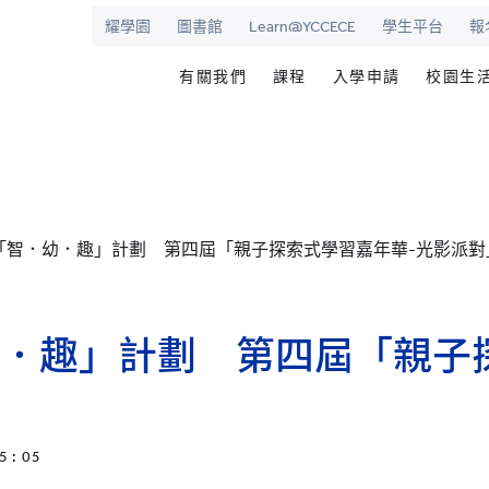
耀學園
圖書館
Learn@YCCECE
學生平台
報
有關我們
課程
入學申請
校園生
院
華學校
歡迎辭
文憑/高級文憑/副學士/學
最新活動
圖書
校長室
研究生課程
為何選擇耀中幼
耀學
耀中
持續專業進修教育
網上報名
學生
「智．幼．趣」計劃 第四屆「親子探索式學習嘉年華-光影派對
願景和使命
耀中耀華明師計劃
内地生入學
學生
學院管治
獎學金及助學金
國際學生入學
學生
領導團隊
準畢
．趣」計劃 第四屆「親子
報名網站
報名
傑出人士
學生
查
職位空缺
5 : 05
聯絡我們