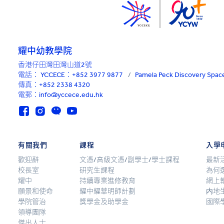
耀中幼教學院
香港仔田灣田灣山道2號
電話：
YCCECE：+852 3977 9877
/
Pamela Peck Discovery Sp
傳真：+852 2338 4320
電郵：info@yccece.edu.hk
有關我們
課程
入學
歡迎辭
文憑/高級文憑/副學士/學士課程
最新
校長室
研究生課程
為何
耀中
持續專業進修教育
網上
願景和使命
耀中耀華明師計劃
内地
學院管治
獎學金及助學金
國際
領導團隊
傑出人士