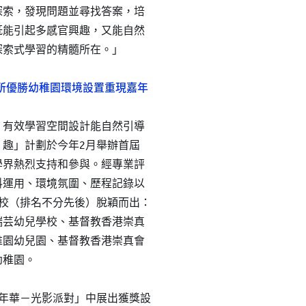
探索，發現問題並尋找答案，培
既能引起多感官興趣，又能自然
探索式學習的精髓所在。」
6所優勝幼稚園環境設置重現嘉年
，有效學習空間設計能自然引導
．趣」計劃於今年2月舉辦首屆
學界熱烈支持和參與。經專業評
料運用、環境氛圍、歷程記錄以
學校（排名不分先後）脫穎而出：
瑞芸幼兒學校、基督教香港崇真
稚園幼兒園、基督教香港崇真會
幼稚園。
嘉年華－光影派對」中展出獲獎設