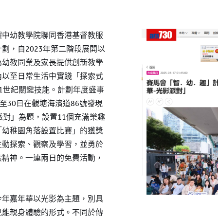
耀中幼教學院聯同香港基督教服
劃，自2023年第二階段展開以
為幼教同業及家長提供創新教學
內以至日常生活中實踐「探索式
1世紀關鍵技能。計劃年度盛事
至30日在觀塘海濱道86號發現
派對」為題，設置11個充滿樂趣
「幼稚園角落設置比賽」的獲獎
主動探索、觀察及學習，並勇於
索精神。一連兩日的免費活動，
今年嘉年華以光影為主題，別具
兒能親身體驗的形式。不同於傳