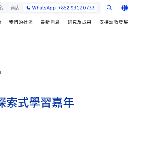
WhatsApp
+852 9312 0733
名
商店
English
活
我們的社區
最新消息
研究及成果
支持幼教發展
繁體中文
士課程
館與校園設施
合作伙伴
學院消息
研究辦事處
籌募重點
简体中文
教學院
園
參與社區發展
媒體報導
研究領域
善長芳名錄
發展處
畢業生及校友
學院通訊及刊物
研究發展
立即捐贈
」
心聲及分享
最新活動
楚珩教育研究所
耀中傑出教育家
活動
中華蒙學苑
業生
探索式學習嘉年
網站
交流
詢