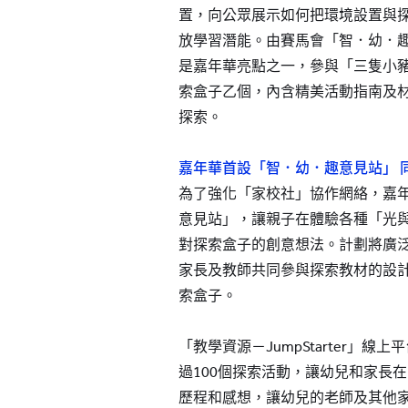
置，向公眾展示如何把環境設置與
放學習潛能。由賽馬會「智．幼．
是嘉年華亮點之一，參與「三隻小
索盒子乙個，內含精美活動指南及
探索。
嘉年華首設「智．幼．趣意見站」 
為了強化「家校社」協作網絡，嘉
意見站」，讓親子在體驗各種「光
對探索盒子的創意想法。計劃將廣
家長及教師共同參與探索教材的設
索盒子。
「教學資源－JumpStarter」
過100個探索活動，讓幼兒和家長
歷程和感想，讓幼兒的老師及其他