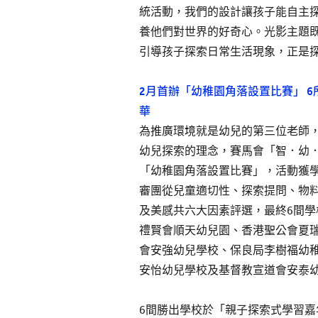
統活動，我們的設計讓孩子能自主
養他們對世界的好奇心。光影主題
引導孩子探索日常生活現象，正是
2月首辦「幼稚園角落設置比賽」 
華
為推廣環境就是幼兒的第三位老師
幼兒探索的理念，賽馬會「智．幼
「幼稚園角落設置比賽」，活動獲
審團從兒童適切性、探索提問、物
及美感共六大因素評選，最終6間
禮賢會順天幼兒園、香港聖公會夏
會安強幼兒學校、保良局李樹福幼
安怡幼兒學校及基督教宣道會安泰
6間勝出學校於「親子探索式學習