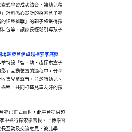
探索式學習成功結合，讓幼兒釋
趣」計劃悉心設計的探索盒子亦
豬的建築挑戰」的親子將獲得探
材料包等，讓家長輕鬆引導孩子
同場頒發首個卓越探索家庭獎
年華特設「智．幼．趣探索盒子
與影」互動裝置的過程中，分享
泛收集兒童聲音，並邀請幼兒、
計過程，共同打造兒童友好的探
線上平台亦已正式面世，此平台提供超
在家中進行探索學習後，上傳學習
家長互動及交流意見，彼此學