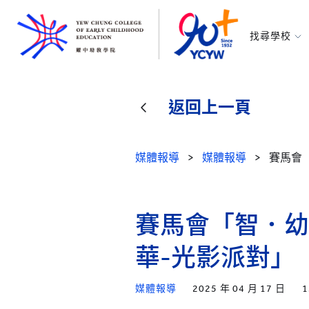
找尋學校
耀中幼教學
所有耀中耀
返回上一頁
媒體報導
>
媒體報導
>
賽馬會
賽馬會「智．幼
華-光影派對」
媒體報導
2025 年 04 月 17 日
1