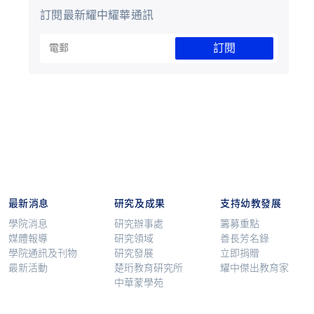
訂閱最新耀中耀華通訊
訂閱
最新消息
研究及成果
支持幼教發展
學院消息
研究辦事處
籌募重點
媒體報導
研究領域
善長芳名錄
學院通訊及刊物
研究發展
立即捐贈
最新活動
楚珩教育研究所
耀中傑出教育家
中華蒙學苑