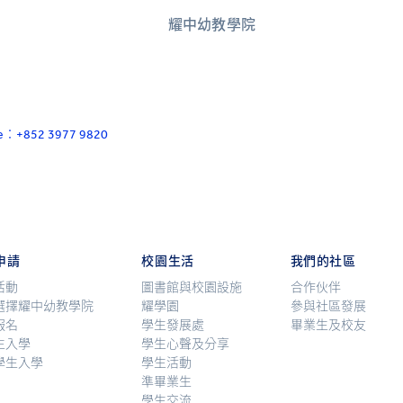
耀中幼教學院
ace：+852 3977 9820
申請
校園生活
我們的社區
活動
圖書館與校園設施
合作伙伴
選擇耀中幼教學院
耀學園
參與社區發展
報名
學生發展處
畢業生及校友
生入學
學生心聲及分享
學生入學
學生活動
準畢業生
學生交流