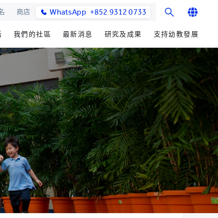
WhatsApp
+852 9312 0733
名
商店
English
活
我們的社區
最新消息
研究及成果
支持幼教發展
繁體中文
士課程
館與校園設施
合作伙伴
籌募重點
學院消息
研究辦事處
简体中文
教學院
園
參與社區發展
善長芳名錄
媒體報導
研究領域
發展處
畢業生及校友
立即捐贈
學院通訊及刊物
研究發展
心聲及分享
耀中傑出教育家
最新活動
楚珩教育研究所
活動
中華蒙學苑
業生
網站
交流
詢