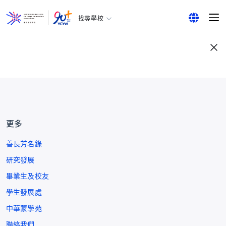
找尋學校
耀中幼教學院
English
所有耀中耀華學校
繁體中文
简体中文
更多
善長芳名錄
研究發展
畢業生及校友
學生發展處
中華蒙學苑
聯絡我們