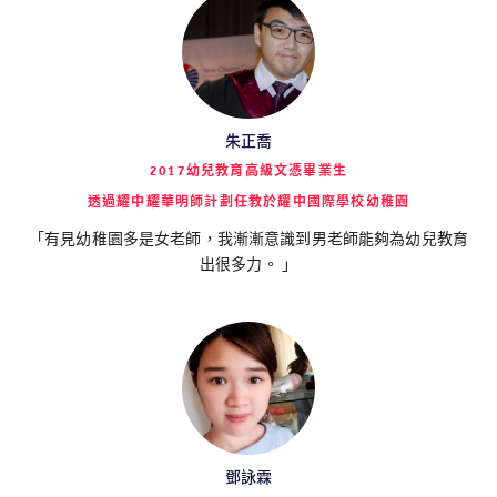
朱正喬
2017幼兒教育高級文憑畢業生
透過耀中耀華明師計劃任教於耀中國際學校幼稚園
「有見幼稚園多是女老師，我漸漸意識到男老師能夠為幼兒教育
出很多力。 」
鄧詠霖