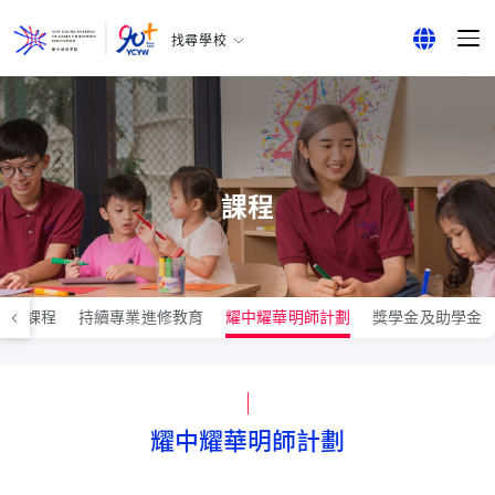
找尋學校
耀中幼教學院
English
所有耀中耀華學校
繁體中文
简体中文
課程
究生課程
持續專業進修教育
耀中耀華明師計劃
獎學金及助學金
耀中耀華明師計劃