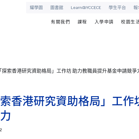
耀學園
圖書館
Learn@YCCECE
學生平台
報
有關我們
課程
入學申請
校園生
院
華學校
歡迎辭
文憑/高級文憑/副學士/學
最新活動
圖書
校長室
研究生課程
為何選擇耀中幼
耀學
耀中
持續專業進修教育
網上報名
學生
「探索香港研究資助格局」工作坊 助力教職員提升基金申請競爭
願景和使命
耀中耀華明師計劃
内地生入學
學生
學院管治
獎學金及助學金
國際學生入學
學生
領導團隊
準畢
索香港研究資助格局」工作坊
報名網站
報名
傑出人士
學生
力
查
職位空缺
02
聯絡我們