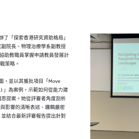
院舉辦了「探索香港研究資助格局」
究副院長、物理治療學系副教授
主講，旨在協助教職員掌握申請教員發展計
實戰策略。
範圍，並以其獲批項目「Move
ove WELL) 」為案例，示範如何從能力建
構思提案。她從評審者角度剖析
目標與影響的清晰表述、邏輯嚴密
，並結合最新評審報告提出針對