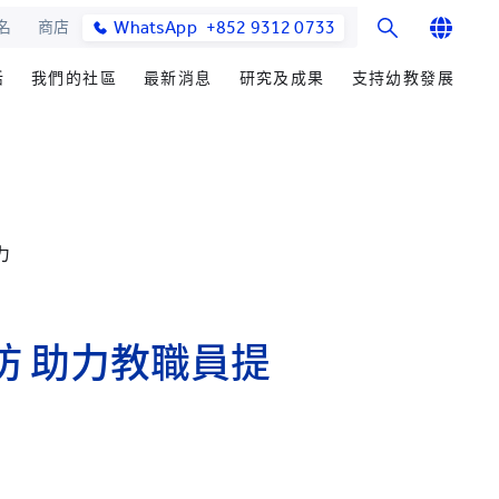
WhatsApp
+852 9312 0733
名
商店
English
活
我們的社區
最新消息
研究及成果
支持幼教發展
繁體中文
士課程
館與校園設施
合作伙伴
研究辦事處
學院消息
籌募重點
简体中文
教學院
園
參與社區發展
研究領域
媒體報導
善長芳名錄
發展處
畢業生及校友
研究發展
學院通訊及刊物
立即捐贈
力
心聲及分享
楚珩教育研究所
最新活動
耀中傑出教育家
活動
中華蒙學苑
業生
 助力教職員提
網站
交流
詢