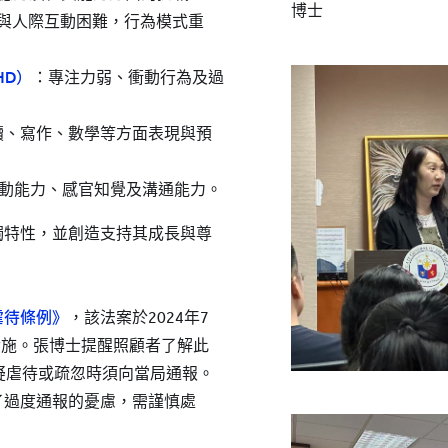
博士
與人際互動困難，行為模式重
HD）
：專注力弱、衝動行為及過
讀、寫作、數學等方面表現與預
動能力、感官知覺及溝通能力。
獨特性，並創造支持其成長與尊
虐待條例》
，該法案於2024年7
式實施。張博士提醒照顧者了解此
疑虐待或疏忽時須向當局通報。
了過度通報的憂慮，需謹慎處