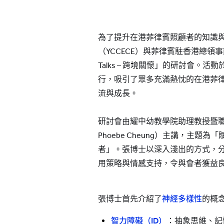
為了提升在港菲律賓照顧者的知識
（YCCECE）與菲律賓駐香港總領
Talks – 跨境關懷」的研討會。活動
行，吸引了眾多充滿熱忱的在港菲
流與成長。
研討會由耀中幼教學院助理教授暨職
Phoebe Cheung）主講，主
者」。張博士以深入淺出的方式，
用策略與情感支持，令與會者獲益
張博士首先介紹了
神經多樣性
的概
智力障礙（ID）
：抽象思維、記