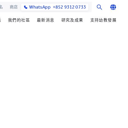
WhatsApp
+852 9312 0733
名
商店
English
活
我們的社區
最新消息
研究及成果
支持幼教發展
繁體中文
士課程
館與校園設施
合作伙伴
學院消息
研究辦事處
籌募重點
简体中文
教學院
園
參與社區發展
媒體報導
研究領域
善長芳名錄
發展處
畢業生及校友
學院通訊及刊物
研究發展
立即捐贈
心聲及分享
最新活動
楚珩教育研究所
耀中傑出教育家
活動
中華蒙學苑
業生
網站
交流
詢