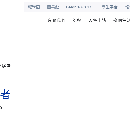
耀學園
圖書館
Learn@YCCECE
學生平台
報
有關我們
課程
入學申請
校園生
院
華學校
歡迎辭
文憑/高級文憑/副學士/學
最新活動
圖書
校長室
研究生課程
為何選擇耀中幼
耀學
耀中
持續專業進修教育
網上報名
學生
照顧者
願景和使命
耀中耀華明師計劃
内地生入學
學生
學院管治
獎學金及助學金
國際學生入學
學生
領導團隊
準畢
者
報名網站
報名
傑出人士
學生
50
查
職位空缺
聯絡我們