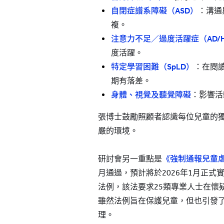
自閉症譜系障礙（ASD）
：溝通
複。
注意力不足／過度活躍症（AD/
度活躍。
特定學習困難（SpLD）
：在閱
期有落差。
身體、視覺及聽覺障礙
：影響活
張博士鼓勵照顧者認識每位兒童的
嚴的環境。
研討會另一重點是
《強制通報兒童
月通過，預計將於2026年1月正
法例，該法要求25類專業人士在懷
雖然法例旨在保護兒童，但也引發
理。