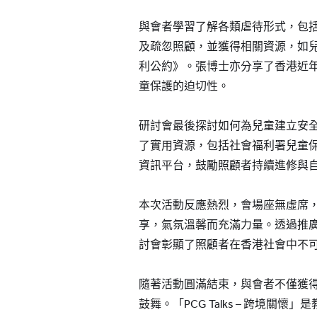
與會者學習了解各類虐待形式，包
及疏忽照顧，並獲得相關資源，如
利公約》。張博士亦分享了香港近
童保護的迫切性。
研討會最後探討如何為兒童建立安
了實用資源，包括社會福利署兒童
資訊平台，鼓勵照顧者持續進修與
本次活動反應熱烈，會場座無虛席
享，氣氛溫馨而充滿力量。透過推
討會彰顯了照顧者在香港社會中不
隨著活動圓滿結束，與會者不僅獲
鼓舞。「PCG Talks – 跨境關