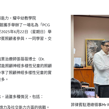
與能力，耀中幼教學院
事館攜手舉辦了一場名為「PCG
於2025年6月22日（星期日）舉
律賓照顧者參與，一同學習、交
業治療師張蓓蓓博士（Dr.
題為「賦能照顧神經多樣性兒童的照顧
分享了照顧神經多樣性兒童的實
良多。
念，涵蓋多種情況，包括：
菲律賓駐港總領事Mr Rom
憶力及社交能力方面的挑戰。