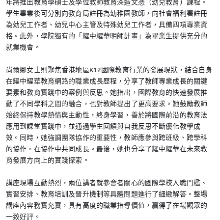
年將推出教育學碩士及學位教師教育深造文憑（幼兒教育）課程。
學生畢業後可分別向教育局註冊為幼稚園教師，向社會福利署註冊
為幼兒工作者、幼兒中心主管及特殊幼兒工作者，具備四項專業資
格。此外，學院獨有的「耀中耀華明師計畫」為畢業生提供充分的
就業機會。
尚爾娜女士則聚焦香港地區K12國際教育行業的發展現狀，結合自身
在耀中耀華教育網路的職業成長歷程，分享了教師專業成長的關鍵
要素和教育實踐中的案例與反思。她指出，國際教育的快速發展推
動了不同學科之間的融合，也對教師提出了更高要求。她鼓勵教師
始終保持教學熱情與主動性，終身學習，善於將國際前沿的教育法
應用到課堂實踐中，並通過學生回饋與自我反思不斷優化教學成
效。同時，她強調團隊協作的重要性，教師應參與跨班級、跨學科
的協作，在協作中共同成長。最後，她也分享了耀中耀華在未來教
育發展方向上的實踐探索。
講座現場互動熱烈，兩位講者就參會者關心的國際學校入職門檻、
實習安排、教育培訓及晉升機制等具體問題進行了細緻解答。整場
講座內容務實充實，具有高度的職業指導價值，贏得了在場觀眾的
一致好評。