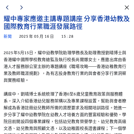
耀中專家應邀主講專題講座 分享香港幼教及
國際教育行業職涯發展路徑
新聞
2025 年 05 月 16 日
15 : 28
2025年5月15日，耀中幼教學院助理學務長及助理教授劉晴博士與
香港耀中國際學校教育總監及執行校長尚爾娜女士，應邀出席由香
港人才服務辦公室主辦的專題講座《職場攻略——香港幼稚教育行
業及教師職涯規劃》，為有志投身教育行業的與會者分享行業洞察
與實務經驗。
講座中，劉晴博士系統梳理了香港0至6歲兒童教育政策與服務體
系，深入介紹香港幼兒服務架構以及專業課程設置，幫助與會者瞭
解成為香港註冊幼兒教師所需的資歷要求及相關培訓路徑。她進一
步分享了耀中幼教學院在幼教人才培養方面的豐富經驗和優勢。學
院目前開設四個專業課程，包括幼兒教育榮譽學士、幼兒教育高級
文憑、幼兒教育與照顧文憑，以及幼稚園校長證書課程；下一個學