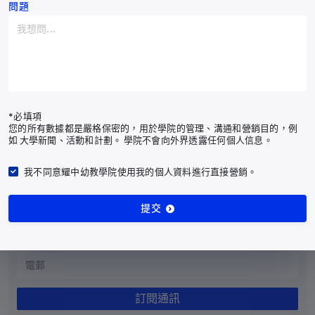
阿爾巴尼亞
+355
問題
阿爾及利亞
+213
美屬薩摩亞
+1-684
耀中幼教學院
安道爾
+376
香港仔田灣田灣山道2號
安哥拉
+244
電話：
*必填項
YCCECE：+852 3977
Pamela Peck Discovery Space：+852 3977
/
您的所有數據都是嚴格保密的，用於學院的管理、溝通和營銷目的，例
9877
9820
安圭拉
+1-264
如 大學新聞、活動和計劃。 學院不會向外界透露任何個人信息。
傳真：+852 2338 4320
南極洲
+672
電郵：info@yccece.edu.hk
我不同意耀中幼教學院使用我的個人資料進行直接營銷。
安提瓜和巴布達
+1-268
提交
阿根廷
+54
訂閱最新耀中耀華通訊
亞美尼亞
+374
阿魯巴島
+297
澳大利亞
+61
訂閱通訊