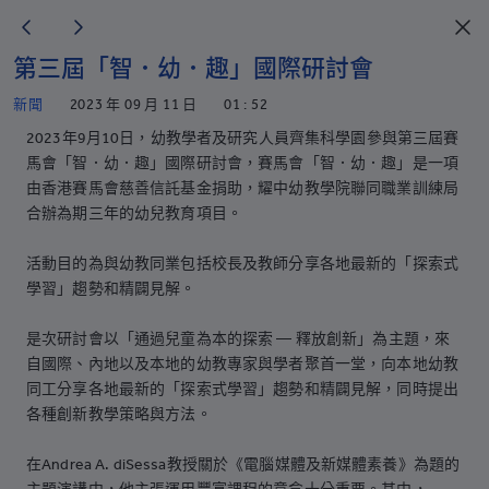
第三屆「智．幼．趣」國際研討會
新聞
2023 年 09 月 11 日
01 : 52
2023年9月10日，幼教學者及研究人員齊集科學園參與第三屆賽
馬會「智．幼．趣」國際研討會，賽馬會「智．幼．趣」是一項
由香港賽馬會慈善信託基金捐助，耀中幼教學院聯同職業訓練局
合辦為期三年的幼兒教育項目。
活動目的為與幼教同業包括校長及教師分享各地最新的「探索式
學習」趨勢和精闢見解。
是次研討會以「通過兒童為本的探索 — 釋放創新」為主題，來
自國際、內地以及本地的幼教專家與學者聚首一堂，向本地幼教
同工分享各地最新的「探索式學習」趨勢和精闢見解，同時提出
各種創新教學策略與方法。
在Andrea A. diSessa教授關於《電腦媒體及新媒體素養》為題的