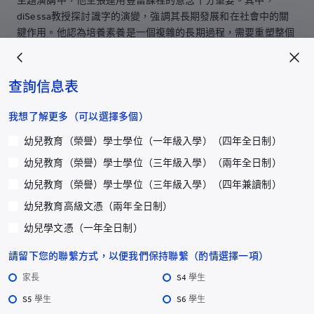
主題演講中，他主張運用豐富課程的意念十分重要。其中，
diSessa教授探討識字的演變，強調其長期發展和在社會中的關
鍵作用。他認為培養素養是一個複雜的長期過程，需要重塑整個
知識領域。在培養電腦素養的例子中，他引入了的新方法，例如
用於理解動力的「刻度模型」。如此這般，他鼓勵大眾合作思考
未來的幼兒電腦素養將會如何發展。
查詢信息表
主題演講之後，賽馬會「智．幼．趣」計劃聯合總監陳裕榮博士
我想了解更多（可以選擇多個）
及徐羅麗萍女士致辭，分享計劃過去三年的主要學習成果。展示
幼兒教育（榮譽）學士學位（一年級入學）（四年全日制）
對兒童、家長和幼兒教育工作者產生了積極影響。會上，亦宣布
賽馬會「智．幼．趣」第二階段正式啟動。第二階段將是一個為
幼兒教育（榮譽）學士學位（三年級入學）（兩年全日制）
期四年的專案，旨在擴大規模，使香港七個選定地區的更多受益
幼兒教育（榮譽）學士學位（三年級入學）（四年兼讀制）
者受益。
幼兒教育高級文憑（兩年全日制）
更多關於賽馬會「智．幼．趣」計劃:
https://jccoolplay.hk/
幼兒學文憑（一年全日制）
請留下您的聯繫方式，以便我們保持聯繫（酌情選擇一項）
家長
S4 學生
S5 學生
S6 學生