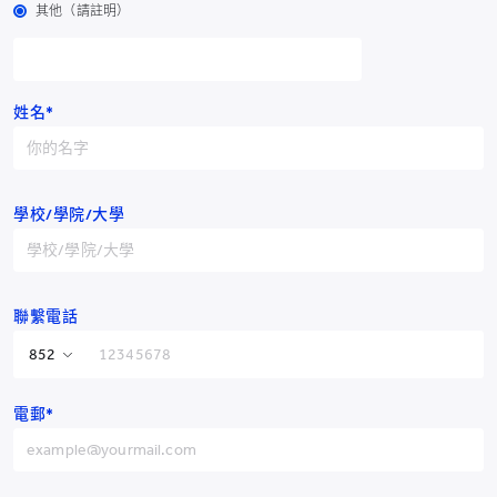
其他（請註明）
姓名*
學校/學院/大學
聯繫電話
上一篇
下一篇
香港特別行政區
+852
電郵*
中國
+86
耀中幼教學院
阿富汗
+93