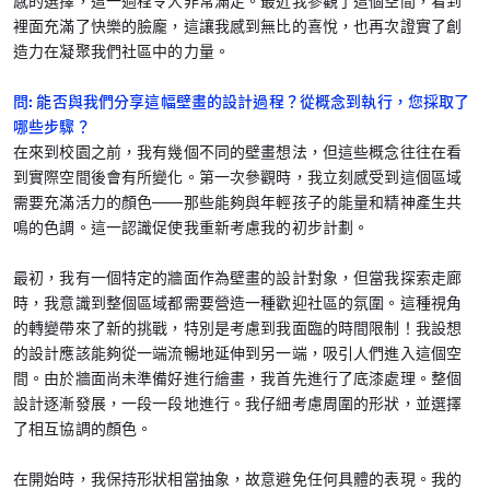
感的選擇，這一過程令人非常滿足。最近我參觀了這個空間，看到
裡面充滿了快樂的臉龐，這讓我感到無比的喜悅，也再次證實了創
造力在凝聚我們社區中的力量。
問: 能否與我們分享這幅壁畫的設計過程？從概念到執行，您採取了
哪些步驟？
在來到校園之前，我有幾個不同的壁畫想法，但這些概念往往在看
到實際空間後會有所變化。第一次參觀時，我立刻感受到這個區域
需要充滿活力的顏色——那些能夠與年輕孩子的能量和精神產生共
鳴的色調。這一認識促使我重新考慮我的初步計劃。
最初，我有一個特定的牆面作為壁畫的設計對象，但當我探索走廊
時，我意識到整個區域都需要營造一種歡迎社區的氛圍。這種視角
的轉變帶來了新的挑戰，特別是考慮到我面臨的時間限制！我設想
的設計應該能夠從一端流暢地延伸到另一端，吸引人們進入這個空
間。由於牆面尚未準備好進行繪畫，我首先進行了底漆處理。整個
設計逐漸發展，一段一段地進行。我仔細考慮周圍的形狀，並選擇
了相互協調的顏色。
在開始時，我保持形狀相當抽象，故意避免任何具體的表現。我的