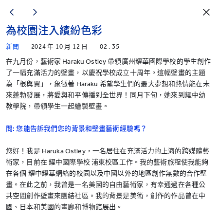
為校園注入繽紛色彩
新聞
2024 年 10 月 12 日
02 : 35
在九月份，藝術家 Haraku Ostley 帶領廣州耀華國際學校的學生創作
了一幅充滿活力的壁畫，以慶祝學校成立十周年。這幅壁畫的主題
為「根與翼」，象徵著 Haraku 希望學生們的最大夢想和熱情能在未
來蓬勃發展，將愛與和平傳播到全世界！同月下旬，她來到耀中幼
教學院，帶領學生一起繪製壁畫。
問: 您能告訴我們您的背景和壁畫藝術經驗嗎？
您好！我是 Haruka Ostley，一名居住在充滿活力的上海的跨媒體藝
術家，目前在 耀中國際學校 浦東校區工作。我的藝術旅程使我能夠
在各個 耀中耀華網絡的校園以及中國以外的地區創作無數的合作壁
畫。在此之前，我曾是一名美國的自由藝術家，有幸通過在各種公
共空間創作壁畫來團結社區。我的背景是美術，創作的作品曾在中
國、日本和美國的畫廊和博物館展出。