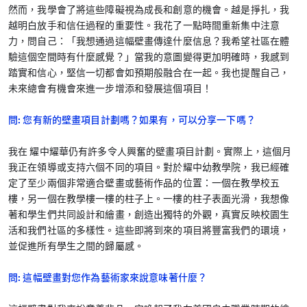
然而，我學會了將這些障礙視為成長和創意的機會。越是掙扎，我
越明白放手和信任過程的重要性。我花了一點時間重新集中注意
力，問自己：「我想通過這幅壁畫傳達什麼信息？我希望社區在體
驗這個空間時有什麼感覺？」當我的意圖變得更加明確時，我感到
踏實和信心，堅信一切都會如預期般融合在一起。我也提醒自己，
未來總會有機會來進一步增添和發展這個項目！
問: 您有新的壁畫項目計劃嗎？如果有，可以分享一下嗎？
我在 耀中耀華仍有許多令人興奮的壁畫項目計劃。實際上，這個月
我正在領導或支持六個不同的項目。對於耀中幼教學院，我已經確
定了至少兩個非常適合壁畫或藝術作品的位置：一個在教學校五
樓，另一個在教學樓一樓的柱子上。一樓的柱子表面光滑，我想像
著和學生們共同設計和繪畫，創造出獨特的外觀，真實反映校園生
活和我們社區的多樣性。這些即將到來的項目將豐富我們的環境，
並促進所有學生之間的歸屬感。
問: 這幅壁畫對您作為藝術家來說意味著什麼？