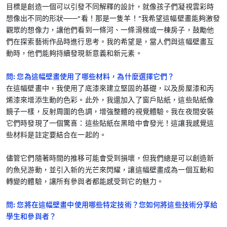
目標是創造一個可以引發不同解釋的設計，就像孩子們凝視雲彩時
想像出不同的形狀——“看！那是一隻羊！”我希望這幅壁畫能夠激發
觀眾的想像力，讓他們看到一條河、一條滑梯或一棟房子，鼓勵他
們在探索藝術作品時進行思考。我的希望是，當人們與這幅壁畫互
動時，他們能夠持續發現新意義和新元素。
問:
您為這幅壁畫使用了哪些材料，為什麼選擇它們？
在這幅壁畫中，我使用了底漆來建立堅固的基礎，以及房屋漆和丙
烯漆來增添生動的色彩。此外，我還加入了窗戶貼紙，這些貼紙像
鏡子一樣，反射周圍的色調，增強整體的視覺體驗。我在夜間安裝
它們時發現了一個驚喜：這些貼紙在黑暗中會發光！這讓我感覺這
些材料是註定要結合在一起的。
儘管它們隨著時間的推移可能會受到損壞，但我們總是可以創造新
的魚兒游動，並引入新的光芒來閃耀，讓這幅壁畫成為一個互動和
轉變的體驗，讓所有參與者都能感受到它的魅力。
問: 您將在這幅壁畫中使用哪些特定技術？您如何將這些技術分享給
學生和參與者？