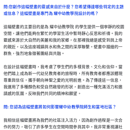
問:您創作這幅壁畫的靈感來自於什麼？您希望傳達哪些特定的主題
或信息？這幅壁畫是專門為 耀中幼教學院設計的嗎？
這幅壁畫的主要目的是為 耀中幼教學院 的學生提供一個寧靜的校園
空間，讓他們能夠在繁忙的學習生活中暫時靜心反思和祈禱。我的
靈感來源於大自然的美麗和我的家鄉，在那裡我總是感受到與上帝
的親近，以及這座城鎮與水和魚之間的深厚聯繫。壁畫中描繪的一
群魚，強烈地象徵著團結與共融。
在設計這幅壁畫時，我考慮了學生們的多樣背景、文化和信仰。當
他們踏上成為新一代幼兒教育者的旅程時，所有教育者都應該體現
尊重與信任，攜手朝向神聖之愛的光明前進。為了傳達這一信息，
我運用了多種顏色和受自然啟發的形狀，創造出一種充滿活力和邀
請感的氛圍，反映我們共同的精神和願望。
問: 您認為這幅壁畫將如何影響耀中幼教學院師生和當地社區？
我相信這幅壁畫將為我們的社區注入活力，因為創作過程是一次合
作的努力，吸引了許多學生在空閒時間參與其中。我非常重視讓社