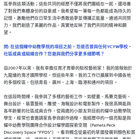
區參與這類活動；這些共同的經歷不僅將我們團結在一起，還培養
了對我們集體身份的自豪感。我希望每一筆每一色都能成為持久的
記憶，激勵他們在日常生活中勇敢追夢並傳播正能量。通過共同努
力，我們創造了美麗的作品，真實地反映了我們共同的精神和願
望。
問: 在這個耀中幼教學院的項目之前，您是否曾與任何YCYW學校、
社區成員或組織合作？您能與我們分享更多細節嗎？
自2007年以來，我有幸擔任育才育華的駐校藝術家！我的旅程始於
九龍塘的育才國際學校，但這些年來，我的工作已擴展到中國各地
的多個校區，包括青島、廣州、上海、臨港和通州的項目。
在這段時間裡，我參與了多樣的藝術工作，如壁畫、馬賽克藝術、
舞台設計、裝置藝術、雕塑、海報設計和電影製作。我很高興能與
各年齡層的社區成員合作，從兩歲的小朋友到目前的耀中幼教學院
學生，經常也會邀請家長參與創作過程。我經歷中的一個亮點是與
耀中幼教學院團隊合作設計耀學園探索空間（Pamela Peck
Discovery Space “PPDS”）。看到概念從最初的草圖發展到顏色和質