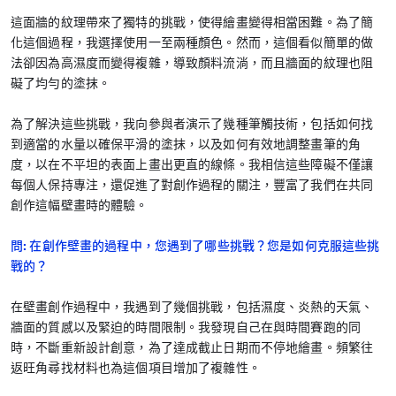
這面牆的紋理帶來了獨特的挑戰，使得繪畫變得相當困難。為了簡
化這個過程，我選擇使用一至兩種顏色。然而，這個看似簡單的做
法卻因為高濕度而變得複雜，導致顏料流淌，而且牆面的紋理也阻
礙了均勻的塗抹。
為了解決這些挑戰，我向參與者演示了幾種筆觸技術，包括如何找
到適當的水量以確保平滑的塗抹，以及如何有效地調整畫筆的角
度，以在不平坦的表面上畫出更直的線條。我相信這些障礙不僅讓
每個人保持專注，還促進了對創作過程的關注，豐富了我們在共同
創作這幅壁畫時的體驗。
問: 在創作壁畫的過程中，您遇到了哪些挑戰？您是如何克服這些挑
戰的？
在壁畫創作過程中，我遇到了幾個挑戰，包括濕度、炎熱的天氣、
牆面的質感以及緊迫的時間限制。我發現自己在與時間賽跑的同
時，不斷重新設計創意，為了達成截止日期而不停地繪畫。頻繁往
返旺角尋找材料也為這個項目增加了複雜性。