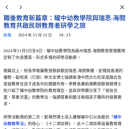
職後教育新篇章：耀中幼教學院與瑞思·海閱
教育共啟民辦教育者研學之旅
新聞
2024 年 11 月 12 日
18 : 23
2024年11月3日至8日，耀中幼教學院為蘇州瑞思·海閱教育管理團隊
定制了內容豐富、形式多樣的研學活動周。
開幕式上，校長李敬廉教授致辭歡迎瑞思·海閱集團，並簡說香港的
優勢。副校長（行政）林文全博士強調香港中西文化的深度融合及
家庭教育在孩子成長中的關鍵作用。學務長兼助理教授鄭婉薇博士
則介紹了耀中幼教學院的教育理念，並與研學團分享了「相信兒
童，尊重兒童」的教學法，強調尊重和關注每個孩子獨特的發展需
求。
研學活動周的第二天，劉萌然博士深入講解耀中引以為傲的「
耀中
幼教教學法」
的核心：《十二項信條》，此十二項信條涵蓋教育理