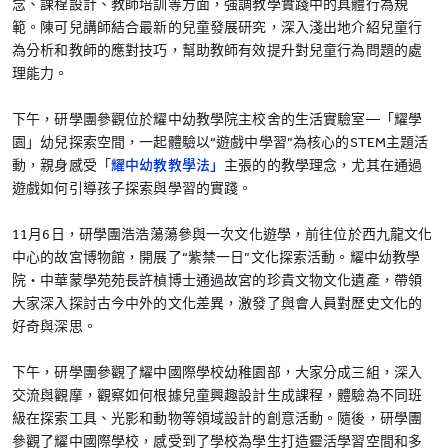
念、課程設計、教師培訓等方面，強調教學實踐中的具體行為規
範。陳可兒講師結合最新的兒童發展研究，深入淺出地介紹兒童行
為分析和教師的應對技巧，幫助教師有效提升對兒童行為問題的處
理能力。
下午，研學團參觀位於耀中幼教學院主校舍的生活實驗室—「耀學
園」幼兒探索空間，一起體驗以“遊戲中學習”為核心的STEM主題活
動，親身感受「
耀中幼教教學法」
主張的的教學理念，尤其在通過
遊戲如何引導孩子探索與學習的實踐。
11月6日，研學團浩浩蕩蕩參與一次文化遊學，前往位於西九龍文化
中心的故宮博物館，開展了“紫禁一日”文化探索活動。耀中幼教學
院‧中華蒙學苑苑長許楨博士通過故宮的珍貴文物文化遺產，帶領
大家深入探討古今中外的文化差異，激發了與會人員對歷史文化的
好奇與深思。
下午，研學團參觀了耀中國際學校幼稚園部，大家分成三組，深入
交流與觀摩，觀察如何根據兒童興趣設計生成課程，體驗為不同班
級在探索工具、光影和動物等領域設計的創意活動。隨後，研學團
參觀了耀中國際學校，感受到了學校為學生打造靈活學習空間和多