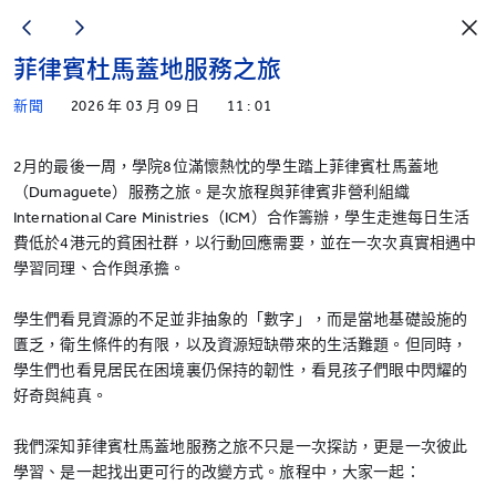
菲律賓杜馬蓋地服務之旅
新聞
2026 年 03 月 09 日
11 : 01
2月的最後一周，學院8位滿懷熱忱的學生踏上菲律賓杜馬蓋地
（Dumaguete）服務之旅。是次旅程與菲律賓非營利組織
International Care Ministries（ICM）合作籌辦，學生走進每日生活
費低於4港元的貧困社群，以行動回應需要，並在一次次真實相遇中
學習同理、合作與承擔。
學生們看見資源的不足並非抽象的「數字」，而是當地基礎設施的
匱乏，衛生條件的有限，以及資源短缺帶來的生活難題。但同時，
學生們也看見居民在困境裏仍保持的韌性，看見孩子們眼中閃耀的
好奇與純真。
我們深知菲律賓杜馬蓋地服務之旅不只是一次探訪，更是一次彼此
學習、是一起找出更可行的改變方式。旅程中，大家一起：