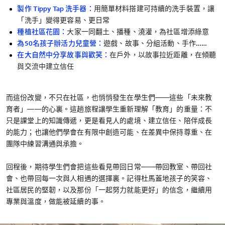
製作 Tippy Tap 洗手器：
用簡單材料搭建可持續的洗手裝置，讓
「洗手」變得更容易、更日常
種植社區花園：
大家一同翻土、播種、澆灌，為社區增添綠意
為50名孩子辦活力兒童營：
遊戲、故事、分組活動、手作……
在大自然中分享故事與歡笑：
在戶外，以故事拉近距離，在傾聽
與交流中建立信任
而這份改變，不只在社區，也悄悄發生在學生們——這些「未來教
育者」——的心裏。這趟旅程讓學生重新理解「教育」的重量：不
只是課堂上的知識傳遞，更是看見人的處境、建立信任、陪伴成長
的能力；也讓他們學會在有限中創造可能、在差異中保持尊重、在
團隊中練習溝通與承擔。
回程後，期待學生們會把這些看見帶回日常——帶回教室、帶回社
會、也帶回每一次與人相遇的選擇裏。記得杜馬蓋地孩子的笑容、
社區居民的堅韌，以及那份「一起努力就能更好」的信念，繼續用
專業與溫度，做能被延續的事。