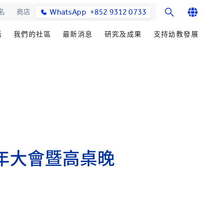
WhatsApp
+852 9312 0733
名
商店
English
活
我們的社區
最新消息
研究及成果
支持幼教發展
繁體中文
士課程
館與校園設施
合作伙伴
籌募重點
學院消息
研究辦事處
简体中文
教學院
園
參與社區發展
善長芳名錄
媒體報導
研究領域
發展處
畢業生及校友
立即捐贈
學院通訊及刊物
研究發展
心聲及分享
耀中傑出教育家
最新活動
楚珩教育研究所
活動
中華蒙學苑
業生
年大會暨高桌晚
網站
交流
詢