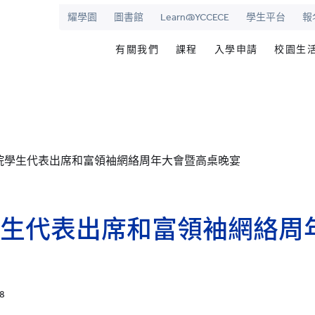
耀學園
圖書館
Learn@YCCECE
學生平台
報
有關我們
課程
入學申請
校園生
院
華學校
歡迎辭
文憑/高級文憑/副學士/學
最新活動
圖書
校長室
研究生課程
為何選擇耀中幼
耀學
耀中
持續專業進修教育
網上報名
學生
院學生代表出席和富領袖網絡周年大會暨高桌晚宴
願景和使命
耀中耀華明師計劃
内地生入學
學生
學院管治
獎學金及助學金
國際學生入學
學生
領導團隊
準畢
生代表出席和富領袖網絡周
報名網站
報名
傑出人士
學生
查
職位空缺
38
聯絡我們