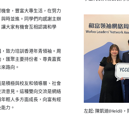
習機會，豐富大專生活，在努力
，與時並進。同學們均感謝主辦
，讓大家有機會互相認識和學
構，致力培訓香港年青領袖。周
動，匯聚主要持份者、尊貴嘉賓
未來路向。
而是積極與校友和領導層、社會
交流意見。這種雙向交流是網絡
讓年輕人多方面成長，向富有經
及能力。
左起: 陳凱迪(Heidi)，陳