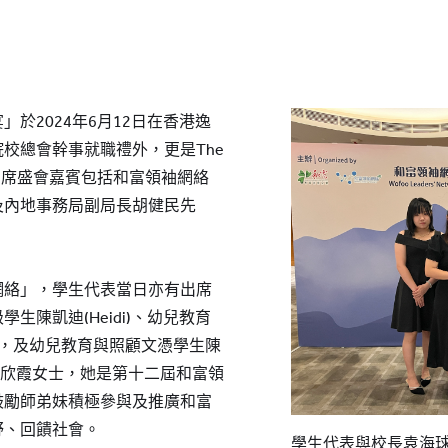
於2024年6月12日在香港逸
校總會幹事就職禮外，更是The
當晚出席盛會嘉賓包括和富領袖網絡
及內地事務局副局長胡健民先
網絡」，學生代表當日亦有出席
生陳凱迪(Heidi)、幼兒教育
le)，及幼兒教育與照顧文憑學生陳
校友何欣霞女士，她是第十二屆和富領
鼓勵師弟妹積極參與及推廣和富
野、回饋社會。
學生代表與校長袁海