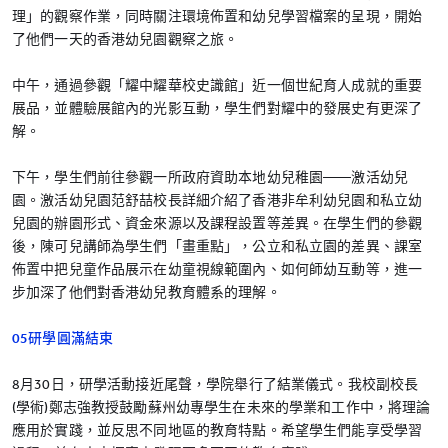
理」的觀察作業，同時關注環境佈置和幼兒學習檔案的呈現，開始
了他們一天的香港幼兒園觀察之旅。
中午，通過參觀「耀中耀華校史識館」近一個世紀育人成就的重要
展品，並體驗展館內的光影互動，學生們對耀中的發展史有更深了
解。
下午，學生們前往參觀一所政府資助本地幼兒稚園——激活幼兒
園。激活幼兒園范舒喆校長詳細介紹了香港非牟利幼兒園和私立幼
兒園的辦園形式、資金來源以及課程設置等差異。在學生們的參觀
後，陳可兒講師為學生們「畫重點」，公立和私立園的差異、課室
佈置中把兒童作品展示在幼童視線範圍內、如何師幼互動等，進一
步加深了他們對香港幼兒教育體系的理解。
05研學圓滿結束
8月30日，研學活動接近尾聲，學院舉行了結業儀式。我校副校長
(學術)鄭志強教授鼓勵蘇州幼專學生在未來的學業和工作中，將理論
應用於實踐，並反思不同地區的教育特點。希望學生們能享受學習