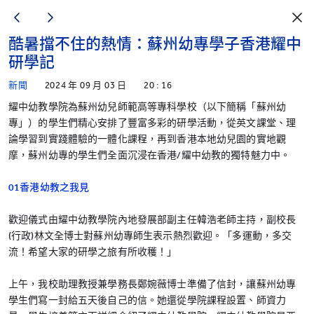
酷暑擋不住的熱情：蘇州幼專學子香港耀中
研學記
新聞
2024 年 09 月 03 日
20 : 16
耀中幼教學院為蘇州幼兒師範高等專科學校（以下簡稱「蘇州幼
專」）的學生們精心安排了豐富多彩的研學活動，從英文課堂、理
論學習到實踐體驗的一體化課程，再到香港本地幼兒園的實地觀
摩，蘇州幼專的學生們全面沉浸在香港/耀中幼教的獨特魅力中。
01香港幼教之我見
歡迎儀式由耀中幼教學院內地發展部副主任韓浩老師主持，副校長
(行政)林文全博士對蘇州幼專師生表示熱烈歡迎。「多運動，多交
流！希望大家的研學之旅有所收穫！」
上午，我校助理教授兼學務長鄭婉薇博士準備了信封，讓蘇州幼專
學生們寫一封給五天後自己的信。她還從學院課程設置、師資力