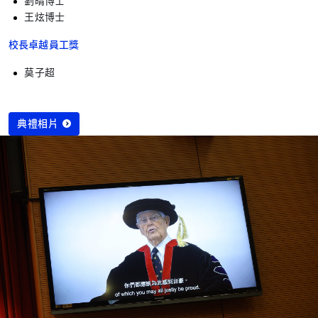
劉晴博士
王炫博士
校長卓越員工獎
莫子超
典禮相片