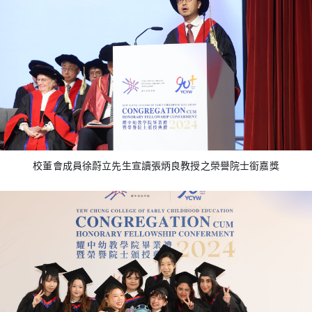
校董會成員徐蔚立先生宣讀張炳良教授之榮譽院士銜嘉獎