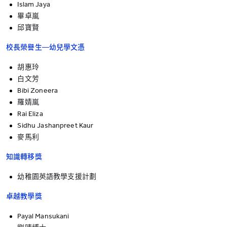
Islam Jaya
畢卓嵐
邱寶賢
校長榮譽生—幼兒學文憑
胡惠玲
白文芳
Bibi Zoneera
羅婧嵐
Rai Eliza
Sidhu Jashanpreet Kaur
麥馬利
知識轉移獎
幼稚園英語教學支援計劃
卓越教學獎
Payal Mansukani