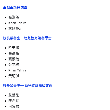
卓越專題研究獎
張淑儀
Khan Tahira
林欣瑩a
校長榮譽生—幼兒教育榮譽學士
哈安娜
張晶晶
張淑儀
張芷榕
Khan Tahira
黃玥珈
校長榮譽生— 幼兒教育高級文憑
艾慧兒
陳希婷
何宜霖