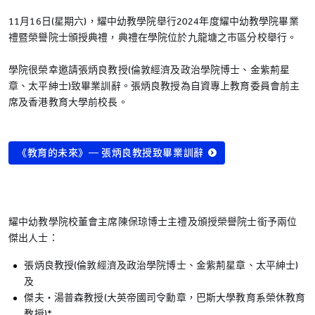
11月16日(星期六)，耀中幼教學院舉行2024年度耀中幼教學院畢業
禮暨榮譽院士頒授典禮，典禮在學院位於九龍塘之市區分校舉行。
學院很榮幸邀請張炳良教授(倫敦經濟及政治學院博士、金紫荊星
章、太平紳士)致畢業訓辭。張炳良教授為自資專上教育委員會前主
席及香港教育大學前校長。
《教育的未來》— 張炳良教授致畢業訓辭
耀中幼教學院校董會主席陳保琼博士主禮及頒授榮譽院士銜予兩位
傑出人士：
張炳良教授(倫敦經濟及政治學院博士、金紫荊星章、太平紳士)
及
傑夫‧湯普森教授(大英帝國司令勳章，巴斯大學教育系榮休教育
教授)*