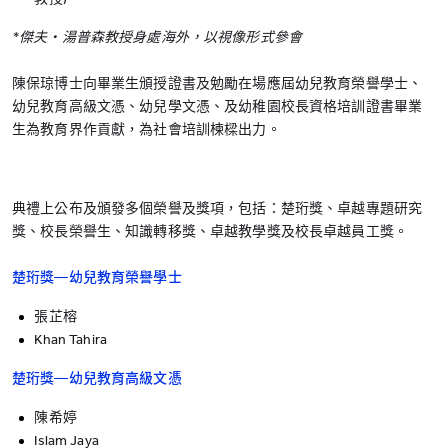
*傑夫‧湯普森教授身處海外，以視像形式參會
陳保琼博士向畢業生頒授證書及勉勵在場應屆幼兒教育榮譽學士、
幼兒教育高級文憑、幼兒學文憑、及幼稚園校長資格培訓證書畢業
生為教育界作貢獻，為社會培訓楝樑出力。
典禮上公布及頒發多個榮譽及獎項，包括：楚珩獎、卓越專題研究
獎、校長榮譽生、知識轉移獎、卓越教學獎及校長卓越員工獎。
楚珩獎—幼兒教育榮譽學士
張芷榕
Khan Tahira
楚珩獎—幼兒教育高級文憑
陳希婷
Islam Jaya