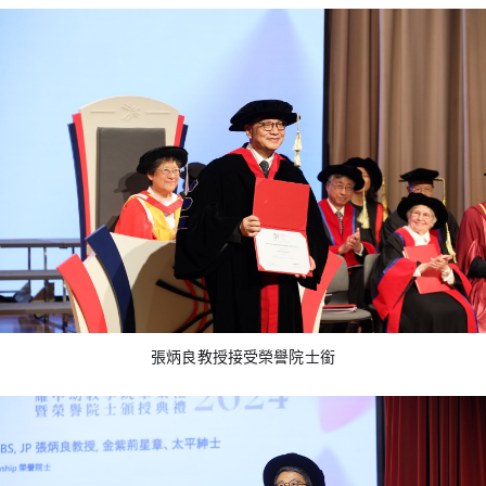
張炳良教授接受榮譽院士銜