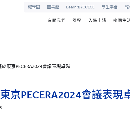
耀學園
圖書館
Learn@YCCECE
學生平台
報
有關我們
課程
入學申請
校園生
院
華學校
歡迎辭
文憑/高級文憑/副學士/學
最新活動
圖書
校長室
研究生課程
為何選擇耀中幼
耀學
耀中
持續專業進修教育
網上報名
學生
於東京PECERA2024會議表現卓越
願景和使命
耀中耀華明師計劃
内地生入學
學生
學院管治
獎學金及助學金
國際學生入學
學生
領導團隊
準畢
京PECERA2024會議表現
報名網站
報名
傑出人士
學生
35
查
職位空缺
聯絡我們