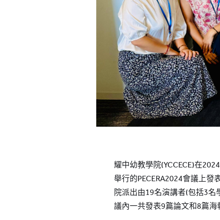
耀中幼教學院(YCCECE)在20
舉行的PECERA2024會議
院派出由19名演講者(包括3名
議內一共發表9篇論文和8篇海