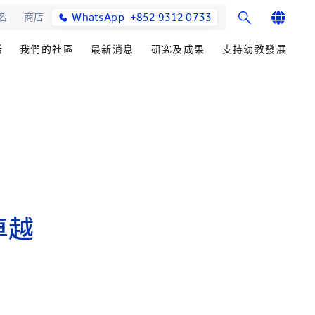
WhatsApp
+852 9312 0733
名
商店
English
活
我們的社區
最新消息
研究及成果
支持幼教發展
繁體中文
士課程
館與校園設施
合作伙伴
研究辦事處
學院消息
籌募重點
简体中文
教學院
園
參與社區發展
研究領域
媒體報導
善長芳名錄
發展處
畢業生及校友
研究發展
學院通訊及刊物
立即捐贈
心聲及分享
楚珩教育研究所
最新活動
耀中傑出教育家
活動
中華蒙學苑
業生
卓越
網站
交流
詢