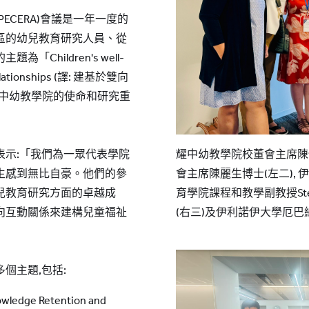
ECERA)會議是一年一度的
區的幼兒教育研究人員、從
Children's well-
 relationships (譯: 建基於雙向
耀中幼教學院的使命和研究重
耀中幼教學院校董會主席陳保
表示:「我們為一眾代表學院
會主席陳麗生博士(左二),
生感到無比自豪。他們的參
育學院課程和教學副教授Stepha
兒教育研究方面的卓越成
(右三)及伊利諾伊大學厄巴
向互動關係來建構兒童福祉
個主題,包括:
owledge Retention and