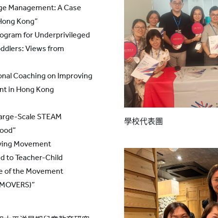
ge Management: A Case
 Hong Kong”
ogram for Underprivileged
oddlers: Views from
onal Coaching on Improving
nt in Hong Kong
 Large-Scale STEAM
學校代表團
hood”
oving Movement
d to Teacher-Child
se of the Movement
 (MOVERS)”