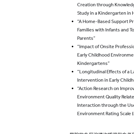
Creation through Knowled
Study in a Kindergarten in
“A Home-Based Support Pr
Families with Infants and T
Parents”
“Impact of Onsite Professi
Early Childhood Environme
Kindergartens”
“Longitudinal Effects of a
Intervention in Early Child
“Action Research on Impr
Environment Quality Relate
Interaction through the U
Environment Rating Scale