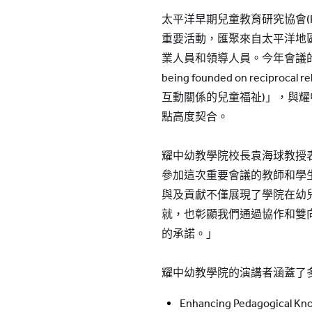
太平洋早期兒童教育研究協會(P
重要活動，匯聚來自太平洋地
業人員和領導人員。今年會議的主題為「
being founded on reciprocal
互動關係的兒童福祉)」，與
點高度契合。
耀中幼教學院校長袁海球教授
參加這次重要會議的教師和學
與及貢獻不僅展現了學院在幼
就，也彰顯我們通過協作和雙
的承諾。」
耀中幼教學院的演講者涵蓋了多
Enhancing Pedagogical Kn