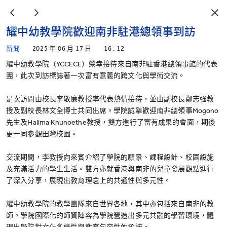
耀中幼教學院歡迎南非駐港總領事到訪
新聞
2025 年 06 月 17 日
16 : 12
耀中幼教學院（YCCECE）榮幸接待來自南非駐香港總領事館的代表
團，此次到訪標誌著一次富有意義的跨文化與學術交流。
是次訪問由校長李敬廉教授率代表熱情接待，並由副校長鄭志強教
授及副校長林文全博士共同出席。學院誠摯歡迎南非總領事Mogono
先生及Halima Khunoethe教授，雙方進行了富有成果的會面，期後
更一同參觀田灣校園。
交流期間，李教授向來賓介紹了學院的願景、課程設計、校園設施
及充滿活力的學生生活。雙方亦就香港與南非的兒童發展觀點進行
了深入分享，展現出教育理念上的共通性與多元性。
耀中幼教學院的教學團隊來自世界各地，其中亦包括來自南非的教
師。學院國際化的師資陣容為學院營造出多元共融的學習環境，體