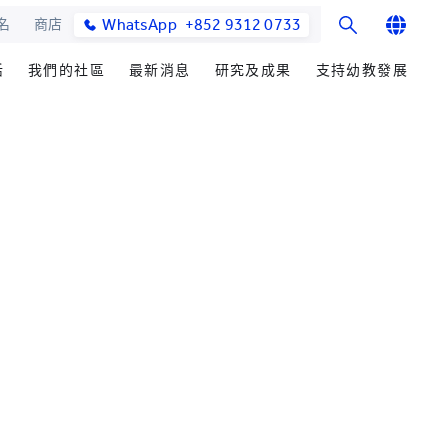
WhatsApp
+852 9312 0733
名
商店
English
活
我們的社區
最新消息
研究及成果
支持幼教發展
繁體中文
士課程
館與校園設施
合作伙伴
學院消息
研究辦事處
籌募重點
简体中文
教學院
園
參與社區發展
媒體報導
研究領域
善長芳名錄
發展處
畢業生及校友
學院通訊及刊物
研究發展
立即捐贈
心聲及分享
最新活動
楚珩教育研究所
耀中傑出教育家
活動
中華蒙學苑
業生
網站
交流
詢