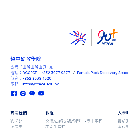
耀中幼教學院
香港仔田灣田灣山道2號
電話：
YCCECE：+852 3977 9877
/
Pamela Peck Discovery Sp
傳真：+852 2338 4320
電郵：info@yccece.edu.hk
有關我們
課程
入學
歡迎辭
文憑/高級文憑/副學士/學士課程
最新
校長室
研究生課程
為何