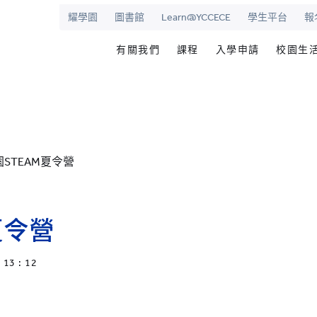
耀學園
圖書館
Learn@YCCECE
學生平台
報
有關我們
課程
入學申請
校園生
院
華學校
歡迎辭
文憑/高級文憑/副學士/學
最新活動
圖書
校長室
研究生課程
為何選擇耀中幼
耀學
耀中
持續專業進修教育
網上報名
學生
STEAM夏令營
願景和使命
耀中耀華明師計劃
内地生入學
學生
學院管治
獎學金及助學金
國際學生入學
學生
領導團隊
準畢
夏令營
報名網站
報名
傑出人士
學生
13 : 12
查
職位空缺
聯絡我們