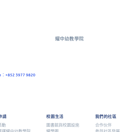
耀中幼教學院
ace：+852 3977 9820
申請
校園生活
我們的社區
活動
圖書館與校園設施
合作伙伴
選擇耀中幼教學院
耀學園
參與社區發展