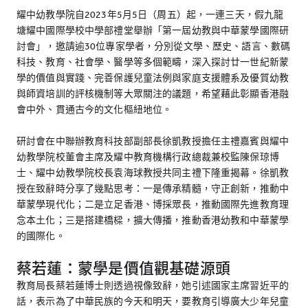
耀中幼教學院自2023年5月5日（周五）起，一連三天，假九龍
塘耀中國際學校中學部禮堂舉辦「第一屆幼教與中華蒙學國際研
討會」，邀請逾30位專家學者，分別從文學、歷史、語言、數碼
科技、教育、社會學、醫學等多個範疇，深入探討廿一世紀新蒙
學的價值與實踐、完善保護兒童法例與家庭支援體系及優質幼教
與師資培訓的評核機制等大眾關注的議題，希望藉此彰顯香港融
會中外、貫通古今的文化樞紐地位。
研討會在中聯辦教育科技部副部長徐凱教授擔任主禮嘉賓與耀中
幼教學院校董會主席及耀中教育機構行政總裁兼校監陳保琼博
士、耀中幼教學院校長袁海球教授共同主禮下隆重揭幕。徐凱教
授在致辭時分享了幾點思考：一是傳承精髓，守正創新，推動中
華蒙學現代化；二是立足香港、博採眾長，推動國際先進教育理
念本土化；三是搭建橋樑，擴大傳播，推動香港幼教和中華蒙學
的國際化。
蔡若蓮：蒙學是價值觀基礎源頭
教育局長蔡若蓮博士則透過視像致辭，她引述國家主席習近平的
話，表示為了中華民族的今天和明天，要教育引導廣大少年兒童