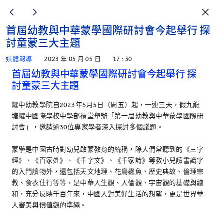
首屆幼教與中華蒙學國際研討會今起舉行 探
討童蒙三大主題
媒體報導
2023 年 05 月 05 日
17 : 30
首屆幼教與中華蒙學國際研討會今起舉行 探
討童蒙三大主題
耀中幼教學院自2023年5月5日（周五）起，一連三天，假九龍
塘耀中國際學校中學部禮堂舉辦「第一屆幼教與中華蒙學國際研
討會」，邀請逾30位專家學者深入探討多個議題。
蒙學是中國古時對幼兒啟蒙教育的統稱，除人們常聽到的《三字
經》、《百家姓》、《千字文》、《千家詩》等教小兒讀書識字
的入門讀物外，還包括天文地理、花鳥蟲魚、歷史典故、倫理宗
教、食衣住行等等，是中華人生觀、人倫觀、宇宙觀的基礎與總
和，充分反映千百年來，中國人對美好生活的想望，更是世界華
人審美與價值觀的準繩。