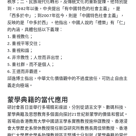
秩序；二、民族現代化轉形，及傳統文化的重新提煉。他特別提
到，1982年以後，中央提出「有中國特色的社會主義」，是
「西多於中」；到2007年迄今，則是「中國特色社會主義」，
反映的是「中多於西」。他指出，中國人說的「禮樂」有「仁」
的內涵，具體包括以下義理：
1. 重視教化；
2. 重視平等交往；
3. 重視和諧；
4. 非宗教性；人世而非出世；
5. 重社群，而不是個人；
6. 王道而非霸道。
邱逸博士指出，中華文化價值觀中的不過度放任，可防止自由主
義走向極端。
蒙學典籍的當代應用
研討會首日並舉行多場精彩座談，分別從語言文字、數碼科技、
蒙學典籍及思想教育多個面向探討21世紀新蒙學的價值和嘗試。
首場由香港教育大學中國語言學系實務教授施仲謀教授、香港浸
會大學歷史系榮休教授現任新亞研究所教務長周佳榮教授、香港
樹仁大學歷史學系助理教授區志堅博士分別就《蒙學典籍的當代