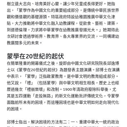
樹立遠大志向、培育美好心靈，讓少年兒童成長得更好。她指
出，「蒙學作為中國文化的重要組成部分，是傳統中華民族世界
觀和價值觀的基礎源頭。特區政府特設幼稚園推廣中華文化津
貼，大力推動將中華文化融入幼教課程，從飲食、藝術、建築，
到道德倫理，力求將中華蒙學在幼教推廣發揚光大。」她期待此
次研討會透過學術界、教育界、各大專業界的交流，一同構建幼
教廣闊多元的未來。
蒙學在20世紀的起伏
在簡單隆重的開幕儀式之後，旋即由中國文化研究院院長邱逸博
士以《蒙學在20世紀的起伏》為題發表主題演講。邱博士在演講
中表示，「蒙學」泛指啟蒙教育，是中華文明的教育組成部分。
他又說，「禮」（包括蒙學）與中華文明相生相長，歷史上也經
歷過幾次「禮崩樂壞」和改制。1900年清政府廢除科舉後，尤
其是五四運動「走投無路」的新文化運動批評傳統文化，令蒙學
面臨前所未有的困境，而這種困境也是中華文明如何走向現代化
的困境。
邱博士指出，解決困境的方法有二：一、重建中華大一統的政治