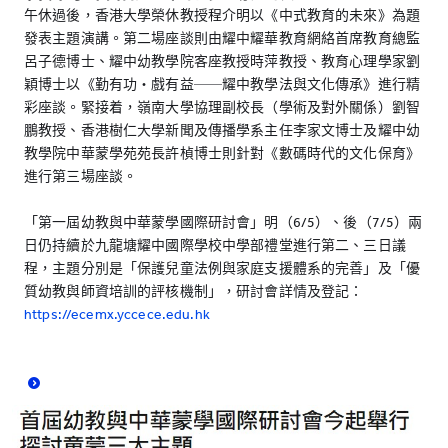
午休過後，香港大學榮休教授程介明以《中式教育的未來》為題
發表主題演講。第二場座談則由耀中耀華教育網絡首席教育總監
呂子德博士、耀中幼教學院客座教授時萍教授、教育心理學家劉
穎博士以《勤有功・戲有益──耀中教學法與文化傳承》進行精
彩座談。緊接着，嶺南大學協理副校長（學術及對外關係）劉智
鵬教授、香港樹仁大學新聞及傳播學系主任李家文博士及耀中幼
教學院中華蒙學苑苑長許楨博士則針對《數碼時代的文化保育》
進行第三場座談。
「第一屆幼教與中華蒙學國際研討會」明（6/5）、後（7/5）兩
日仍持續於九龍塘耀中國際學校中學部禮堂進行第二、三日議
程，主題分別是「保護兒童法例與家庭支援體系的完善」及「優
質幼教與師資培訓的評核機制」，研討會詳情及登記：
https://ecemx.yccece.edu.hk