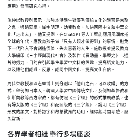
應用》發表研究心得。
施仲謀教授則表示，加強本港學生對優秀傳統文化的學習是當務
之急，通過蒙學、識字明理、幼兒教育，加快國際中文和中華文
化「走出去」。他又提到，在ChatGPT等人工智能應用風潮席捲
全球的年代，應教育孩子做「只有人類才做得到」的事情，避免
下一代陷入不會創造價值、失去意義的人生。施教授並提及教育
大學編印《三字經與現代社會》及製作《看動畫，學歷史》卡通
片的努力，目的在引起學生學習中文科的興趣，提高語文能力，
以及讓他們認識、反思、認同中國文化，提高文化自信。
周佳榮教授和區志堅博士則分別以「他山之石，可以攻錯」的方
式，舉例如日本人、韓國人學習中國傳統文化，及例如基督教和
伊斯蘭教等西方宗教，都有仿照《三字經》的形式推廣教義，也
有婦女版的《三字經》和配圖版的《三字經》，說明《三字經》
形式的韻文，對於認字和啟蒙教育的功用，經得起時間考驗，歷
久常新。
各界學者相繼 舉行多場座談