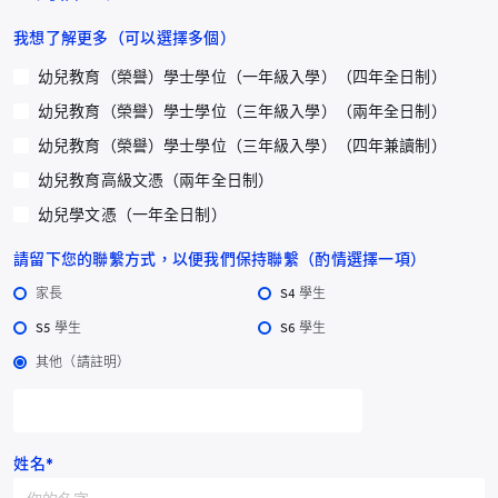
在虐童悲劇不幸發生時，張蓓蓓博士認為家長第一時間要冷靜，不
要不停地去質問幼兒，問他們發生了什麼事，因為這樣都會嚇到幼
我想了解更多（可以選擇多個）
兒，導致整件事更加加劇了那個傷害。在自己不確定的時候，可以
幼兒教育（榮譽）學士學位（一年級入學）（四年全日制）
儘快聯繫專業人士，如醫生、社工，甚至是報警。
幼兒教育（榮譽）學士學位（三年級入學）（兩年全日制）
「童年創傷」，或稱「童年逆境經驗」，多項研究表明，受過虐待
幼兒教育（榮譽）學士學位（三年級入學）（四年兼讀制）
的幼兒成年后比正常成長幼兒出現飲酒、吸煙的機率高出4到10倍。
幼兒教育高級文憑（兩年全日制）
他們自我評價差，會暴飲暴食，也可能有肥胖或者厭食的情況。甚
幼兒學文憑（一年全日制）
至有些研究說受過虐待的幼兒在成長之後會成為問題少年。規避
「童年創傷」，家長可以採取的最有效的辦法就是和幼兒建立一個
請留下您的聯繫方式，以便我們保持聯繫（酌情選擇一項）
良好親密的關係。家長平時多陪伴幼兒，同他們多玩耍，了解到幼
兒平時的情況是怎樣的，一旦他們出事，家長很輕易會察覺得到分
家長
S4 學生
別。
S5 學生
S6 學生
其他（請註明）
（記者：思明、施思 /拍攝、剪輯：思明、吳超峰 /監製：梁濤）
新聞来源： 點新聞
姓名*