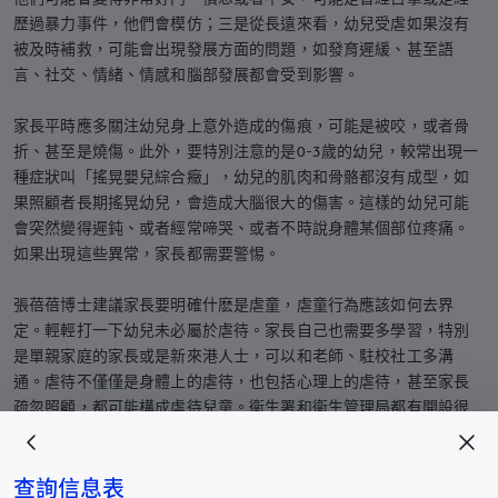
歷過暴力事件，他們會模仿；三是從長遠來看，幼兒受虐如果沒有
被及時補救，可能會出現發展方面的問題，如發育遲緩、甚至語
言、社交、情緒、情感和腦部發展都會受到影響。
家長平時應多關注幼兒身上意外造成的傷痕，可能是被咬，或者骨
折、甚至是燒傷。此外，要特別注意的是0-3歲的幼兒，較常出現一
種症狀叫「搖晃嬰兒綜合癥」，幼兒的肌肉和骨骼都沒有成型，如
果照顧者長期搖晃幼兒，會造成大腦很大的傷害。這樣的幼兒可能
會突然變得遲鈍、或者經常啼哭、或者不時說身體某個部位疼痛。
如果出現這些異常，家長都需要警惕。
張蓓蓓博士建議家長要明確什麽是虐童，虐童行為應該如何去界
定。輕輕打一下幼兒未必屬於虐待。家長自己也需要多學習，特別
是單親家庭的家長或是新來港人士，可以和老師、駐校社工多溝
通。虐待不僅僅是身體上的虐待，也包括心理上的虐待，甚至家長
疏忽照顧，都可能構成虐待兒童。衞生署和衞生管理局都有開設很
多相關的課程，家長需要去多學習。在家裏營造寬鬆的氛圍，讓幼
兒知道可以隨時向家長求助。
查詢信息表