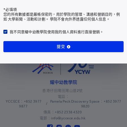
安哥拉
+244
*必填項
您的所有數據都是嚴格保密的，用於學院的管理、溝通和營銷目的，例
安圭拉
+1-264
上一篇
下一篇
如 大學新聞、活動和計劃。 學院不會向外界透露任何個人信息。
南極洲
+672
我不同意耀中幼教學院使用我的個人資料進行直接營銷。
安提瓜和巴布達
+1-268
耀中幼教學院
提交
阿根廷
+54
亞美尼亞
+374
阿魯巴島
+297
澳大利亞
+61
耀中幼教學院
奧地利
+43
香港仔田灣田灣山道2號
電話：
阿塞拜疆
+994
YCCECE：+852 3977
Pamela Peck Discovery Space：+852 3977
/
9877
9820
巴哈馬
+1-242
傳真：+852 2338 4320
電郵：info@yccece.edu.hk
巴林
+973