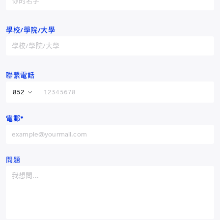
新聞鏈接
學校/學院/大學
點新聞Youtube
聯繫電話
香港特別行政區
+852
電郵*
中國
+86
阿富汗
+93
阿爾巴尼亞
+355
問題
阿爾及利亞
+213
美屬薩摩亞
+1-684
安道爾
+376