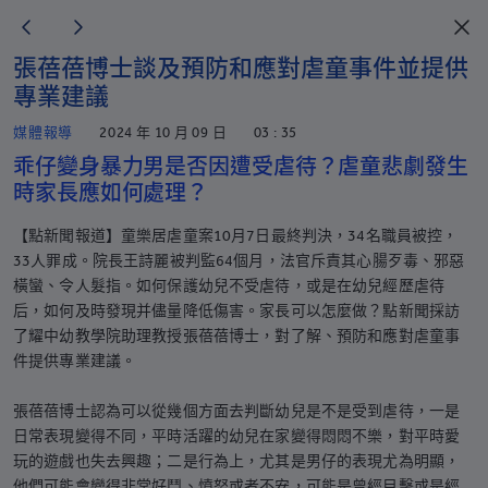
張蓓蓓博士談及預防和應對虐童事件並提供
專業建議
媒體報導
2024 年 10 月 09 日
03 : 35
乖仔變身暴力男是否因遭受虐待？虐童悲劇發生
時家長應如何處理？
【點新聞報道】童樂居虐童案10月7日最終判決，34名職員被控，
33人罪成。院長王詩麗被判監64個月，法官斥責其心腸歹毒、邪惡
橫蠻、令人髮指。如何保護幼兒不受虐待，或是在幼兒經歷虐待
后，如何及時發現并儘量降低傷害。家長可以怎麼做？點新聞採訪
了耀中幼教學院助理教授張蓓蓓博士，對了解、預防和應對虐童事
件提供專業建議。
張蓓蓓博士認為可以從幾個方面去判斷幼兒是不是受到虐待，一是
日常表現變得不同，平時活躍的幼兒在家變得悶悶不樂，對平時愛
玩的遊戲也失去興趣；二是行為上，尤其是男仔的表現尤為明顯，
他們可能會變得非常好鬥、憤怒或者不安，可能是曾經目擊或是經