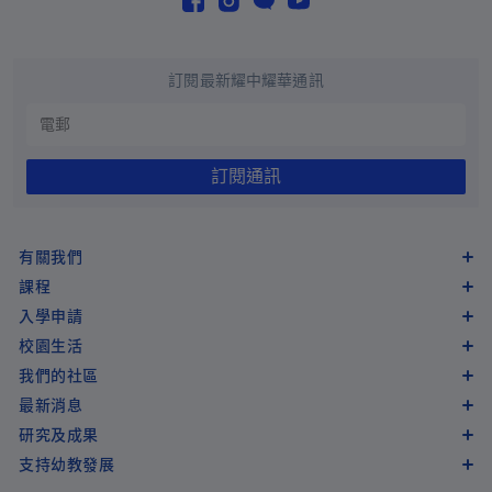
孟加拉國
+880
巴巴多斯
+1-246
訂閱最新耀中耀華通訊
白俄羅斯
+375
比利時
+32
訂閱通訊
伯利茲
+501
貝寧
+229
有關我們
百慕大
+1-441
課程
不丹
+975
入學申請
玻利維亞
+591
校園生活
我們的社區
波斯尼亞和黑塞哥維那
+387
最新消息
博茨瓦納
+267
研究及成果
支持幼教發展
巴西
+55