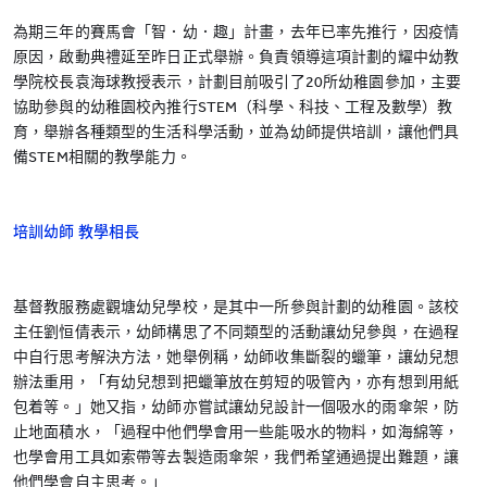
為期三年的賽馬會「智．幼．趣」計畫，去年已率先推行，因疫情
原因，啟動典禮延至昨日正式舉辦。負責領導這項計劃的耀中幼教
學院校長袁海球教授表示，計劃目前吸引了20所幼稚園參加，主要
協助參與的幼稚園校內推行STEM（科學、科技、工程及數學）教
育，舉辦各種類型的生活科學活動，並為幼師提供培訓，讓他們具
備STEM相關的教學能力。
培訓幼師 教學相長
基督教服務處觀塘幼兒學校，是其中一所參與計劃的幼稚園。該校
主任劉恒倩表示，幼師構思了不同類型的活動讓幼兒參與，在過程
中自行思考解決方法，她舉例稱，幼師收集斷裂的蠟筆，讓幼兒想
辦法重用，「有幼兒想到把蠟筆放在剪短的吸管內，亦有想到用紙
包着等。」她又指，幼師亦嘗試讓幼兒設計一個吸水的雨傘架，防
止地面積水，「過程中他們學會用一些能吸水的物料，如海綿等，
也學會用工具如索帶等去製造雨傘架，我們希望通過提出難題，讓
他們學會自主思考。」