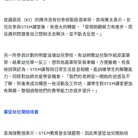
就讀高班（K3）的陳沛孜有份參與製造雨傘架，其母陳太表示，女
兒在參與STEM課堂後，有很大的轉變，「發現她觀察力有進步，而
且遇到問題會自己想辦法去解決，並不斷去反思。」
另一所參與計劃的明愛油塘幼兒學校，有幼師教幼兒製作紙皮面罩
架，結果幼兒舉一反三，想到為面罩架安裝車輪，方便搬動。校長
侯詩琪認為，STEM課程與日常生活息息相關，能訓練學生的解難能
力，同時對幼師亦是學習機會，「我們的老師從一開始的迷惑及不
了解，到後來成功構思一些活動及工作坊，讓學生對STEM課堂更加
有興趣，整個過程他們的教學能力亦逐步提升。」
冀從幼兒開始培養
袁海球教授表示，STEM教育是全球趨勢，因此希望從幼兒開始培