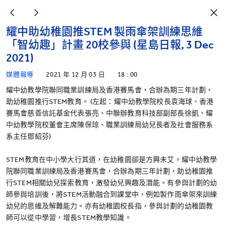
耀中助幼稚園推STEM 製雨傘架訓練思維
「智幼趣」計畫 20校參與 (星島日報, 3 Dec
2021)
媒體報導
2021 年 12 月 03 日
18 : 00
耀中幼教學院聯同職業訓練局及香港賽馬會，合辦為期三年計劃，
助幼稚園推行STEM教育。 (左起：耀中幼教學院校長袁海球、香港
賽馬會慈善信託基金代表張亮、中聯辦教育科技部副部長徐凱、耀
中幼教學院校董會主席陳保琼、職業訓練局幼兒長者及社會服務系
系主任鄧紹芬)
STEM教育在中小學大行其道，在幼稚園卻是方興未艾。耀中幼教學
院聯同職業訓練局及香港賽馬會，合辦為期三年計劃，助幼稚園推
行STEM相關幼兒探索教育，激發幼兒興趣及潛能。有參與計劃的幼
師參與培訓後，將STEM活動融合到課堂中，例如製作雨傘架來訓練
幼兒的思維及解難能力。亦有幼稚園校長指，參與計劃的幼稚園教
師可以從中學習，增長STEM教學知識。