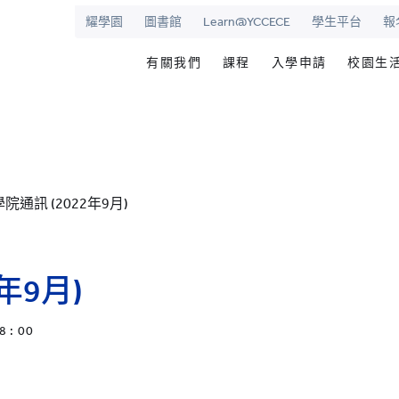
耀學園
圖書館
Learn@YCCECE
學生平台
報
有關我們
課程
入學申請
校園生
院
華學校
歡迎辭
文憑/高級文憑/副學士/學
最新活動
圖書
校長室
研究生課程
為何選擇耀中幼
耀學
耀中
持續專業進修教育
網上報名
學生
學院通訊 (2022年9月)
願景和使命
耀中耀華明師計劃
内地生入學
學生
學院管治
獎學金及助學金
國際學生入學
學生
領導團隊
準畢
年9月)
報名網站
報名
傑出人士
學生
8 : 00
查
職位空缺
聯絡我們