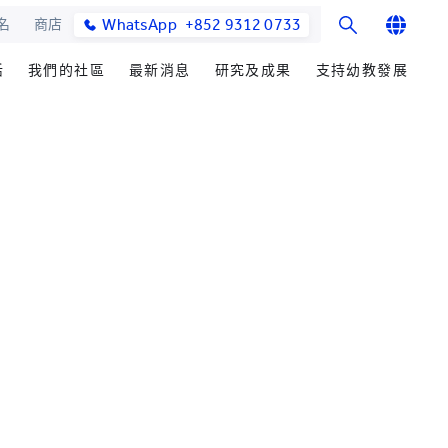
WhatsApp
+852 9312 0733
名
商店
English
活
我們的社區
最新消息
研究及成果
支持幼教發展
繁體中文
士課程
館與校園設施
合作伙伴
籌募重點
學院消息
研究辦事處
简体中文
教學院
園
參與社區發展
善長芳名錄
媒體報導
研究領域
發展處
畢業生及校友
立即捐贈
學院通訊及刊物
研究發展
心聲及分享
耀中傑出教育家
最新活動
楚珩教育研究所
活動
中華蒙學苑
業生
網站
交流
詢