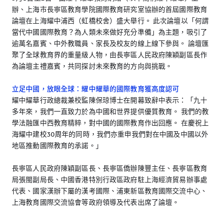
辦、上海市長寧區教育學院國際教育研究室協辦的首屆國際教育
論壇在上海耀中浦西（虹橋校舍）盛大舉行。 此次論壇以「何謂
當代中國國際教育？為人類未來做好充分準備」為主題，吸引了
逾萬名嘉賓、中外教職員、家長及校友的線上線下參與。 論壇匯
聚了全球教育界的重量級人物，由長寧區人民政府陳穎副區長作
為論壇主禮嘉賓，共同探討未來教育的方向與挑戰。
立足中國，放眼全球：耀中耀華的國際教育獲高度認可
耀中耀華行政總裁兼校監陳保琼博士在開幕致辭中表示：「九十
多年來，我們一直致力於為中國和世界提供優質教育。 我們的教
學法融匯中西教育精粹，對中國的國際教育作出回應。 在慶祝上
海耀中建校30周年的同時，我們亦重申我們對在中國及中國以外
地區推動國際教育的承諾。」
長寧區人民政府陳穎副區長、長寧區僑辦陳豐主任、長寧區教育
局張閩副局長、中國香港特別行政區政府駐上海經濟貿易辦事處
代表、國家漢辦下屬的漢考國際、浦東新區教育國際交流中心、
上海教育國際交流協會等政府領導及代表出席了論壇。