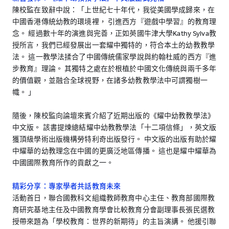
陳校監在致辭中說：「上世紀七十年代，我從美國學成歸來，在
中國香港傳統幼教的環境裡， 引進西方『遊戲中學習』的教育理
念。 經過數十年的演進與完善，正如英國牛津大學Kathy Sylva教
授所言，我們已經發展出一套耀中獨特的，符合本土的幼教教學
法。 這一教學法揉合了中國傳統儒家學說與約翰杜威的西方『進
步教育』理論。 其獨特之處在於根植於中國文化傳統與兩千多年
的價值觀，並融合全球視野，在諸多幼教教學法中可謂獨樹一
幟。 」
隨後，陳校監向論壇來賓介紹了近期出版的《耀中幼教教學法》
中文版。 該書提煉總結耀中幼教教學法「十二項信條」，英文版
獲頂級學術出版機構勞特利奇出版發行。 中文版的出版有助於耀
中耀華的幼教理念在中國的更廣泛地區傳播。 這也是耀中耀華為
中國國際教育所作的貢獻之一。
精彩分享：專家學者共話教育未來
活動首日，聯合國教科文組織教師教育中心主任、教育部國際教
育研究基地主任及中國教育學會比較教育分會副理事長張民選教
授帶來題為「學校教育：世界的新期待」的主旨演講。 他援引聯