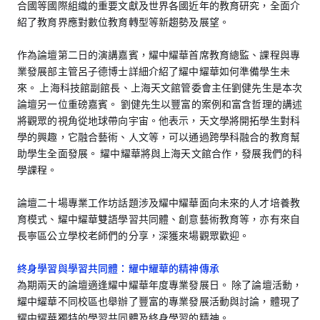
合國等國際組織的重要文獻及世界各國近年的教育研究，全面介
紹了教育界應對數位教育轉型等新趨勢及展望。
作為論壇第二日的演講嘉賓，耀中耀華首席教育總監、課程與專
業發展部主管呂子德博士詳細介紹了耀中耀華如何準備學生未
來。 上海科技館副館長、上海天文館管委會主任劉健先生是本次
論壇另一位重磅嘉賓。 劉健先生以豐富的案例和富含哲理的講述
將觀眾的視角從地球帶向宇宙。他表示，天文學將開拓學生對科
學的興趣，它融合藝術、人文等，可以通過跨學科融合的教育幫
助學生全面發展。 耀中耀華將與上海天文館合作，發展我們的科
學課程。
論壇二十場專業工作坊話題涉及耀中耀華面向未來的人才培養教
育模式、耀中耀華雙語學習共同體、創意藝術教育等，亦有來自
長寧區公立學校老師們的分享，深獲來場觀眾歡迎。
終身學習與學習共同體：耀中耀華的精神傳承
為期兩天的論壇適逢耀中耀華年度專業發展日。 除了論壇活動，
耀中耀華不同校區也舉辦了豐富的專業發展活動與討論，體現了
耀中耀華獨特的學習共同體及終身學習的精神。