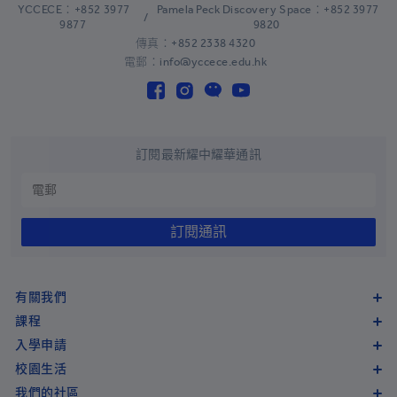
YCCECE：+852 3977
Pamela Peck Discovery Space：+852 3977
/
哥斯達黎加
+506
9877
9820
傳真：+852 2338 4320
克羅地亞
+385
電郵：info@yccece.edu.hk
古巴
+53
庫拉索
+599
塞浦路斯
+357
訂閱最新耀中耀華通訊
捷克共和國
+420
剛果民主共和國
+243
訂閱通訊
丹麥
+45
吉布提
+253
有關我們
多米尼克
+1-767
課程
入學申請
多明尼加共和國
+1-809
校園生活
多明尼加共和國
+1-829
我們的社區