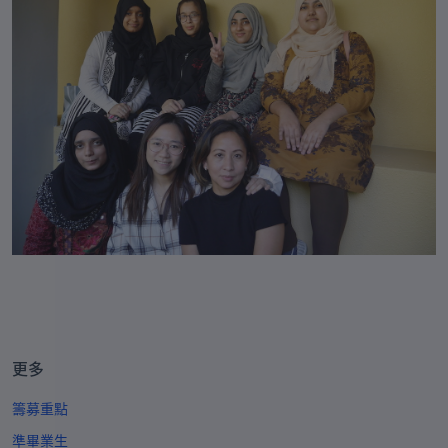
貝寧
+229
百慕大
+1-441
不丹
+975
玻利維亞
+591
波斯尼亞和黑塞哥維那
+387
博茨瓦納
+267
巴西
+55
英屬印度洋領地
+246
英屬維爾京群島
+1-284
文萊
+673
更多
保加利亞
+359
籌募重點
布基納法索
+226
準畢業生