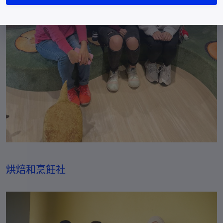
亞美尼亞
+374
阿魯巴島
+297
澳大利亞
+61
奧地利
+43
阿塞拜疆
+994
巴哈馬
+1-242
巴林
+973
孟加拉國
+880
巴巴多斯
+1-246
烘焙和烹飪社
白俄羅斯
+375
比利時
+32
伯利茲
+501