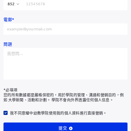
香港特別行政區
+852
電郵*
中國
+86
阿富汗
+93
體育社
阿爾巴尼亞
+355
問題
阿爾及利亞
+213
美屬薩摩亞
+1-684
安道爾
+376
安哥拉
+244
*必填項
您的所有數據都是嚴格保密的，用於學院的管理、溝通和營銷目的，例
安圭拉
+1-264
如 大學新聞、活動和計劃。 學院不會向外界透露任何個人信息。
南極洲
+672
我不同意耀中幼教學院使用我的個人資料進行直接營銷。
安提瓜和巴布達
+1-268
提交
阿根廷
+54