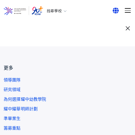
找尋學校
耀中幼教學院
English
所有耀中耀華學校
繁體中文
简体中文
更多
領導團隊
研究領域
為何選擇耀中幼教學院
耀中耀華明師計劃
準畢業生
籌募重點