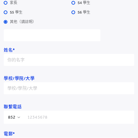
家長
S4 學生
S5 學生
S6 學生
其他（請註明）
耀中幼教學院
姓名*
耀中幼教學院
學校/學院/大學
香港仔田灣田灣山道2號
電話：
YCCECE：+852 3977
Pamela Peck Discovery Space：+852 3977
/
9877
9820
傳真：+852 2338 4320
聯繫電話
電郵：info@yccece.edu.hk
香港特別行政區
+852
電郵*
中國
+86