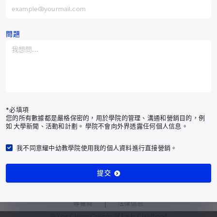
訂閱最新耀中耀華通訊
阿富汗
+93
阿爾巴尼亞
+355
問題
訂閱通訊
阿爾及利亞
+213
美屬薩摩亞
+1-684
有關我們
安道爾
+376
課程
安哥拉
+244
入學申請
*必填項
您的所有數據都是嚴格保密的，用於學院的管理、溝通和營銷目的，例
安圭拉
+1-264
校園生活
如 大學新聞、活動和計劃。 學院不會向外界透露任何個人信息。
我們的社區
南極洲
+672
我不同意耀中幼教學院使用我的個人資料進行直接營銷。
最新消息
安提瓜和巴布達
+1-268
研究及成果
提交
支持幼教發展
阿根廷
+54
亞美尼亞
+374
導覽頁
法律信息
阿魯巴島
+297
© Yew Chung College of Early Childhood