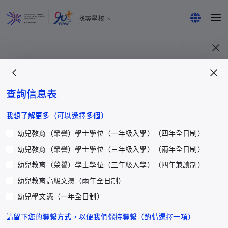
找尋學校
耀中幼教學院
English
所有耀中耀華學校
繁體中文
简体中文
查詢信息表
更多
我想了解更多（可以選擇多個）
幼兒教育（榮譽）學士學位（一年級入學）（四年全日制）
聯絡我們
幼兒教育（榮譽）學士學位（三年級入學）（兩年全日制）
立即捐贈
幼兒教育（榮譽）學士學位（三年級入學）（四年兼讀制）
中華蒙學苑
幼兒教育高級文憑（兩年全日制）
學院通訊及刊物
幼兒學文憑（一年全日制）
籌募重點
耀中
請留下您的聯繫方式，以便我們保持聯繫（酌情選擇一項）