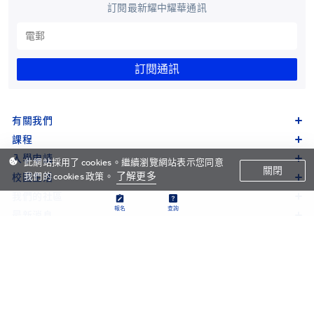
訂閱最新耀中耀華通訊
訂閱通訊
有關我們
課程
入學申請
此網站採用了 cookies。繼續瀏覽網站表示您同意
關閉
了解更多
我們的 cookies 政策。
校園生活
我們的社區
報名
查詢
最新消息
研究及成果
支持幼教發展
導覽頁
法律信息
© Yew Chung College of Early Childhood