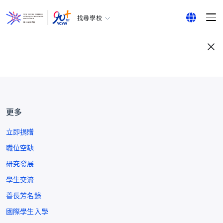
找尋學校
耀中幼教學院
English
所有耀中耀華學校
繁體中文
简体中文
更多
立即捐贈
職位空缺
研究發展
學生交流
善長芳名錄
國際學生入學