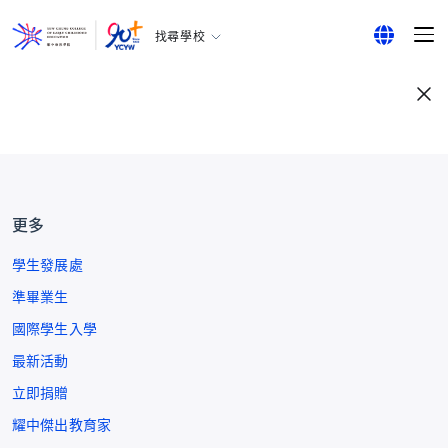
找尋學校
耀中幼教學院
English
所有耀中耀華學校
繁體中文
简体中文
更多
學生發展處
準畢業生
國際學生入學
最新活動
立即捐贈
耀中傑出教育家