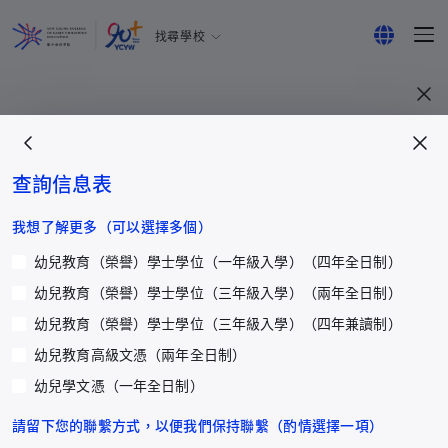
找尋學校
耀中幼教學院
English
所有耀中耀華學校
繁體中文
简体中文
查詢信息表
更多
我想了解更多（可以選擇多個）
幼兒教育（榮譽）學士學位（一年級入學）（四年全日制）
最新活動
幼兒教育（榮譽）學士學位（三年級入學）（兩年全日制）
研究領域
幼兒教育（榮譽）學士學位（三年級入學）（四年兼讀制）
學生心聲及分享
幼兒教育高級文憑（兩年全日制）
獎學金及助學金
幼兒學文憑（一年全日制）
立即捐贈
學院消息
請留下您的聯繫方式，以便我們保持聯繫（酌情選擇一項）