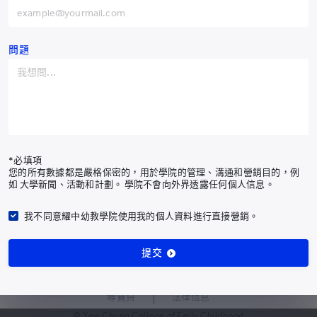
訂閱最新耀中耀華通訊
阿富汗
+93
阿爾巴尼亞
+355
問題
訂閱通訊
阿爾及利亞
+213
美屬薩摩亞
+1-684
有關我們
安道爾
+376
課程
安哥拉
+244
入學申請
*必填項
您的所有數據都是嚴格保密的，用於學院的管理、溝通和營銷目的，例
安圭拉
+1-264
校園生活
如 大學新聞、活動和計劃。 學院不會向外界透露任何個人信息。
我們的社區
南極洲
+672
我不同意耀中幼教學院使用我的個人資料進行直接營銷。
最新消息
安提瓜和巴布達
+1-268
研究及成果
提交
支持幼教發展
阿根廷
+54
亞美尼亞
+374
導覽頁
法律信息
阿魯巴島
+297
© Yew Chung College of Early Childhood