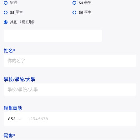
家長
S4 學生
S5 學生
S6 學生
其他（請註明）
耀中幼教學院
姓名*
耀中幼教學院
學校/學院/大學
香港仔田灣田灣山道2號
電話：
YCCECE：+852 3977
Pamela Peck Discovery Space：+852 3977
/
9877
9820
傳真：+852 2338 4320
聯繫電話
電郵：info@yccece.edu.hk
香港特別行政區
+852
電郵*
中國
+86