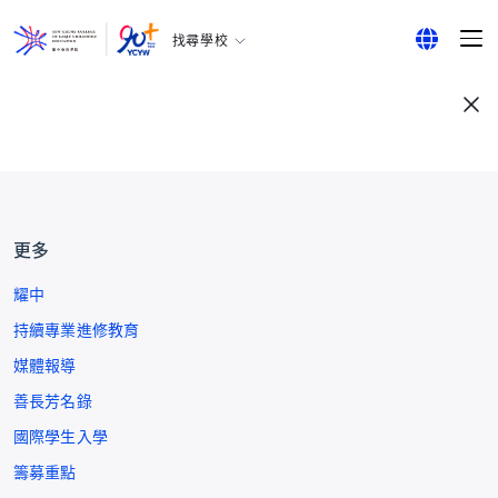
找尋學校
耀中幼教學院
English
所有耀中耀華學校
繁體中文
简体中文
更多
耀中
持續專業進修教育
媒體報導
善長芳名錄
國際學生入學
籌募重點