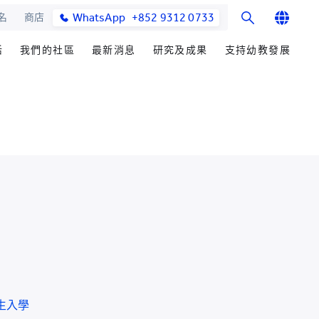
WhatsApp
+852 9312 0733
名
商店
English
活
我們的社區
最新消息
研究及成果
支持幼教發展
繁體中文
士課程
館與校園設施
合作伙伴
學院消息
研究辦事處
籌募重點
简体中文
教學院
園
參與社區發展
媒體報導
研究領域
善長芳名錄
發展處
畢業生及校友
學院通訊及刊物
研究發展
立即捐贈
心聲及分享
最新活動
楚珩教育研究所
耀中傑出教育家
活動
中華蒙學苑
業生
網站
交流
詢
生入學