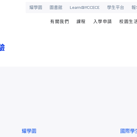
耀學園
圖書館
Learn@YCCECE
學生平台
報
有關我們
課程
入學申請
校園生
院
華學校
歡迎辭
文憑/高級文憑/副學士/學
最新活動
圖書
驗
校長室
研究生課程
為何選擇耀中幼
耀學
耀中
持續專業進修教育
網上報名
學生
願景和使命
耀中耀華明師計劃
内地生入學
學生
學院管治
獎學金及助學金
國際學生入學
學生
領導團隊
準畢
報名網站
報名
傑出人士
學生
查
職位空缺
聯絡我們
耀學園
國際學