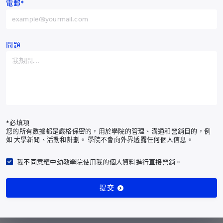
電郵*
中國
+86
阿富汗
+93
訂閱最新耀中耀華通訊
阿爾巴尼亞
+355
問題
阿爾及利亞
+213
訂閱通訊
美屬薩摩亞
+1-684
安道爾
+376
有關我們
安哥拉
+244
課程
*必填項
您的所有數據都是嚴格保密的，用於學院的管理、溝通和營銷目的，例
入學申請
安圭拉
+1-264
如 大學新聞、活動和計劃。 學院不會向外界透露任何個人信息。
校園生活
南極洲
+672
我們的社區
我不同意耀中幼教學院使用我的個人資料進行直接營銷。
安提瓜和巴布達
+1-268
最新消息
研究及成果
提交
阿根廷
+54
支持幼教發展
亞美尼亞
+374