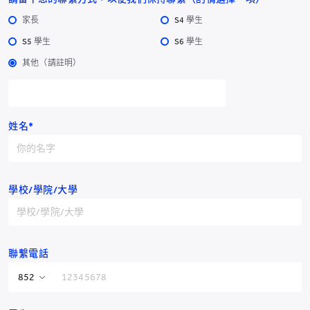
家長
S4 學生
S5 學生
S6 學生
其他（請註明）
耀中幼教學院
姓名*
耀中幼教學院
學校/學院/大學
香港仔田灣田灣山道2號
電話：
YCCECE：+852 3977
Pamela Peck Discovery Space：+852 3977
/
9877
9820
聯繫電話
傳真：+852 2338 4320
電郵：info@yccece.edu.hk
香港特別行政區
+852