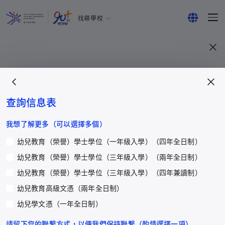
找尋學校
耀中幼教學院
English
所有耀中耀華學校
繁體中文
简体中文
查詢信息表
更多
我想了解更多（可以選擇多個）
幼兒教育（榮譽）學士學位（一年級入學）（四年全日制）
圖書館與校園設施
幼兒教育（榮譽）學士學位（三年級入學）（兩年全日制）
立即捐贈
幼兒教育（榮譽）學士學位（三年級入學）（四年兼讀制）
最新活動
幼兒教育高級文憑（兩年全日制）
最新活動
幼兒學文憑（一年全日制）
楚珩教育研究所
學院管治
請留下您的聯繫方式，以便我們保持聯繫（酌情選擇一項）