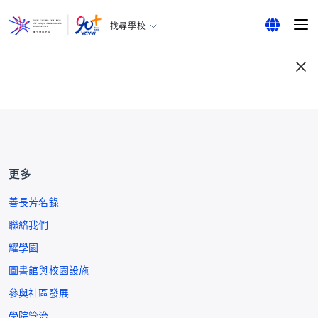
找尋學校
耀中幼教學院
English
所有耀中耀華學校
繁體中文
简体中文
更多
善長芳名錄
聯絡我們
耀學園
圖書館與校園設施
參與社區發展
學院管治