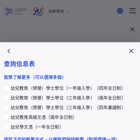
找尋學校
耀中幼教學院
English
所有耀中耀華學校
繁體中文
简体中文
查詢信息表
更多
我想了解更多（可以選擇多個）
幼兒教育（榮譽）學士學位（一年級入學）（四年全日制）
國際學生入學
幼兒教育（榮譽）學士學位（三年級入學）（兩年全日制）
研究辦事處
幼兒教育（榮譽）學士學位（三年級入學）（四年兼讀制）
研究發展
幼兒教育高級文憑（兩年全日制）
參與社區發展
幼兒學文憑（一年全日制）
傑出人士
學生活動
請留下您的聯繫方式，以便我們保持聯繫（酌情選擇一項）