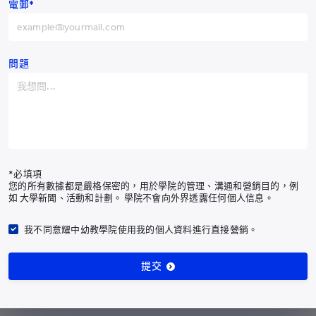
電郵*
中國
+86
阿富汗
+93
訂閱最新耀中耀華通訊
阿爾巴尼亞
+355
問題
阿爾及利亞
+213
訂閱通訊
美屬薩摩亞
+1-684
安道爾
+376
有關我們
安哥拉
+244
課程
*必填項
您的所有數據都是嚴格保密的，用於學院的管理、溝通和營銷目的，例
入學申請
安圭拉
+1-264
如 大學新聞、活動和計劃。 學院不會向外界透露任何個人信息。
校園生活
南極洲
+672
我們的社區
我不同意耀中幼教學院使用我的個人資料進行直接營銷。
安提瓜和巴布達
+1-268
最新消息
研究及成果
提交
阿根廷
+54
支持幼教發展
亞美尼亞
+374