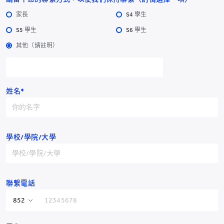
家長
S4 學生
S5 學生
S6 學生
其他（請註明）
耀中幼教學院
姓名*
耀中幼教學院
學校/學院/大學
香港仔田灣田灣山道2號
電話：
YCCECE：+852 3977
Pamela Peck Discovery Space：+852 3977
/
9877
9820
聯繫電話
傳真：+852 2338 4320
電郵：info@yccece.edu.hk
香港特別行政區
+852