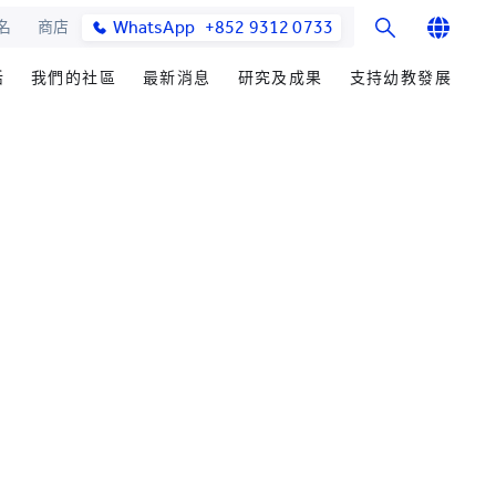
WhatsApp
+852 9312 0733
名
商店
English
活
我們的社區
最新消息
研究及成果
支持幼教發展
繁體中文
士課程
館與校園設施
合作伙伴
籌募重點
學院消息
研究辦事處
简体中文
教學院
園
參與社區發展
善長芳名錄
媒體報導
研究領域
發展處
畢業生及校友
立即捐贈
學院通訊及刊物
研究發展
心聲及分享
耀中傑出教育家
最新活動
楚珩教育研究所
活動
中華蒙學苑
業生
網站
交流
詢