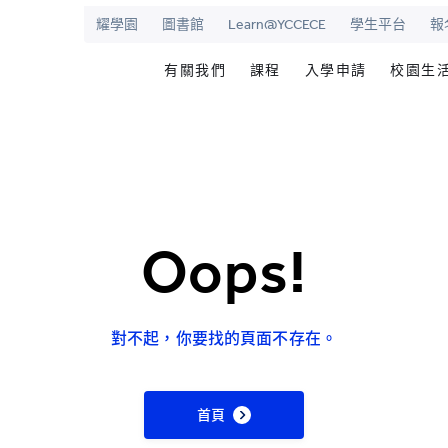
耀學園
圖書館
Learn@YCCECE
學生平台
報
有關我們
課程
入學申請
校園生
院
華學校
歡迎辭
文憑/高級文憑/副學士/學
最新活動
圖書
校長室
研究生課程
為何選擇耀中幼
耀學
耀中
持續專業進修教育
網上報名
學生
願景和使命
耀中耀華明師計劃
内地生入學
學生
Oops!
學院管治
獎學金及助學金
國際學生入學
學生
領導團隊
準畢
報名網站
報名
對不起，你要找的頁面不存在。
傑出人士
學生
查
職位空缺
首頁
聯絡我們