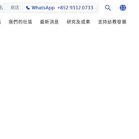
WhatsApp
+852 9312 0733
名
商店
English
活
我們的社區
最新消息
研究及成果
支持幼教發展
繁體中文
士課程
館與校園設施
合作伙伴
籌募重點
學院消息
研究辦事處
简体中文
教學院
園
參與社區發展
善長芳名錄
媒體報導
研究領域
發展處
畢業生及校友
立即捐贈
學院通訊及刊物
研究發展
心聲及分享
耀中傑出教育家
最新活動
楚珩教育研究所
活動
中華蒙學苑
業生
網站
交流
詢