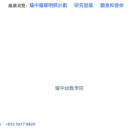
耀中耀華明師計劃
研究發展
願景和使命
繼續瀏覽:
耀中幼教學院
ace：+852 3977 9820