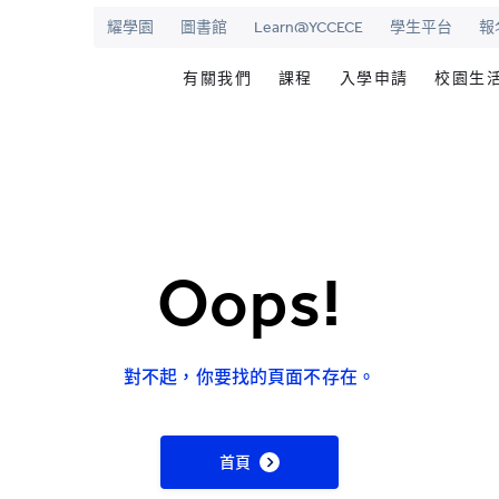
耀學園
圖書館
Learn@YCCECE
學生平台
報
有關我們
課程
入學申請
校園生
院
華學校
歡迎辭
文憑/高級文憑/副學士/學
最新活動
圖書
校長室
研究生課程
為何選擇耀中幼
耀學
耀中
持續專業進修教育
網上報名
學生
願景和使命
耀中耀華明師計劃
内地生入學
學生
Oops!
學院管治
獎學金及助學金
國際學生入學
學生
領導團隊
準畢
報名網站
報名
對不起，你要找的頁面不存在。
傑出人士
學生
查
職位空缺
首頁
聯絡我們