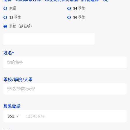
家長
S4 學生
S5 學生
S6 學生
其他（請註明）
耀中幼教學院
姓名*
耀中幼教學院
學校/學院/大學
香港仔田灣田灣山道2號
電話：
YCCECE：+852 3977
Pamela Peck Discovery Space：+852 3977
/
9877
9820
聯繫電話
傳真：+852 2338 4320
電郵：info@yccece.edu.hk
香港特別行政區
+852