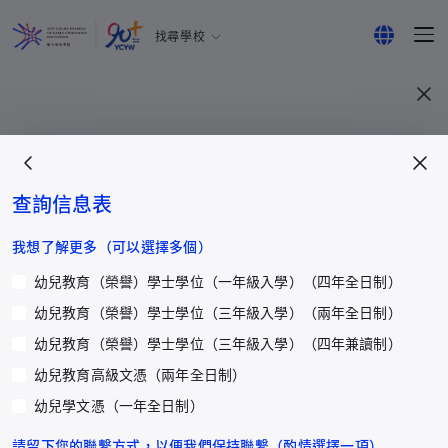
找尋學校
耀中幼教學院
English
所有耀中耀華學校
繁體中文
简体中文
查詢信息表
更多
我想了解更多（可以選擇多個）
幼兒教育（榮譽）學士學位（一年級入學）（四年全日制）
網上報名
幼兒教育（榮譽）學士學位（三年級入學）（兩年全日制）
職位空缺
幼兒教育（榮譽）學士學位（三年級入學）（四年兼讀制）
畢業生及校友
幼兒教育高級文憑（兩年全日制）
學院通訊及刊物
幼兒學文憑（一年全日制）
耀中傑出教育家
學生心聲及分享
請留下您的聯繫方式，以便我們保持聯繫（酌情選擇一項）