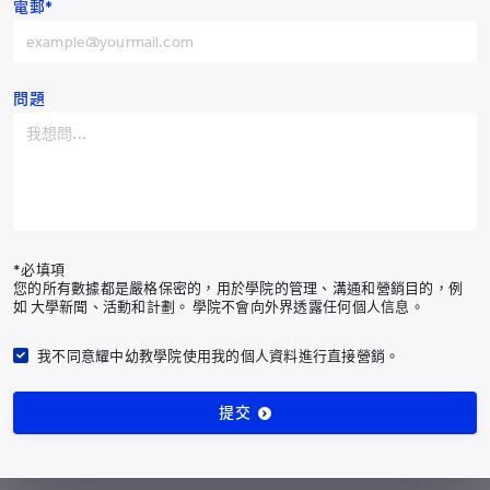
電郵*
中國
+86
阿富汗
+93
訂閱最新耀中耀華通訊
阿爾巴尼亞
+355
問題
阿爾及利亞
+213
訂閱通訊
美屬薩摩亞
+1-684
安道爾
+376
有關我們
安哥拉
+244
課程
*必填項
您的所有數據都是嚴格保密的，用於學院的管理、溝通和營銷目的，例
入學申請
安圭拉
+1-264
如 大學新聞、活動和計劃。 學院不會向外界透露任何個人信息。
校園生活
南極洲
+672
我們的社區
我不同意耀中幼教學院使用我的個人資料進行直接營銷。
安提瓜和巴布達
+1-268
最新消息
研究及成果
提交
阿根廷
+54
支持幼教發展
亞美尼亞
+374