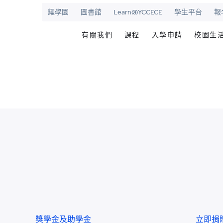
耀學園
圖書館
Learn@YCCECE
學生平台
報
有關我們
課程
入學申請
校園生
院
華學校
歡迎辭
文憑/高級文憑/副學士/學
最新活動
圖書
校長室
研究生課程
為何選擇耀中幼
耀學
耀中
持續專業進修教育
網上報名
學生
願景和使命
耀中耀華明師計劃
内地生入學
學生
學院管治
獎學金及助學金
國際學生入學
學生
領導團隊
準畢
報名網站
報名
傑出人士
學生
查
職位空缺
聯絡我們
獎學金及助學金
立即捐