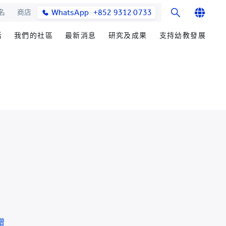
WhatsApp
+852 9312 0733
名
商店
English
活
我們的社區
最新消息
研究及成果
支持幼教發展
繁體中文
士課程
館與校園設施
合作伙伴
學院消息
研究辦事處
籌募重點
简体中文
教學院
園
參與社區發展
媒體報導
研究領域
善長芳名錄
發展處
畢業生及校友
學院通訊及刊物
研究發展
立即捐贈
心聲及分享
最新活動
楚珩教育研究所
耀中傑出教育家
活動
中華蒙學苑
業生
網站
交流
詢
贈