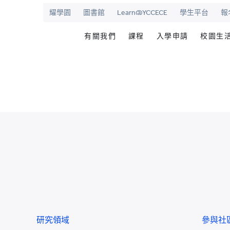
耀學園
圖書館
Learn@YCCECE
學生平台
報
有關我們
課程
入學申請
校園生
院
華學校
歡迎辭
文憑/高級文憑/副學士/學
最新活動
圖書
校長室
研究生課程
為何選擇耀中幼
耀學
耀中
持續專業進修教育
網上報名
學生
願景和使命
耀中耀華明師計劃
内地生入學
學生
學院管治
獎學金及助學金
國際學生入學
學生
領導團隊
準畢
報名網站
報名
傑出人士
學生
查
職位空缺
聯絡我們
研究領域
參與社