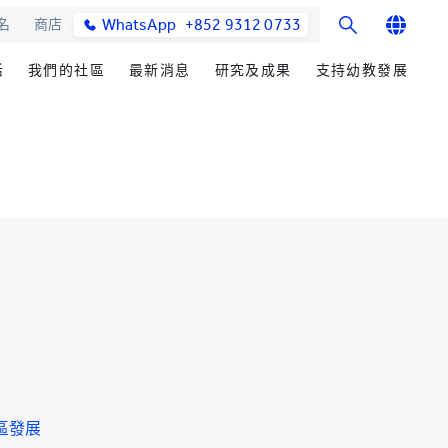
WhatsApp
+852 9312 0733
名
商店
English
活
我們的社區
最新消息
研究及成果
支持幼教發展
繁體中文
士課程
館與校園設施
合作伙伴
籌募重點
研究辦事處
學院消息
简体中文
教學院
園
參與社區發展
善長芳名錄
研究領域
媒體報導
發展處
畢業生及校友
立即捐贈
研究發展
學院通訊及刊物
心聲及分享
耀中傑出教育家
楚珩教育研究所
最新活動
活動
中華蒙學苑
業生
網站
交流
詢
區發展